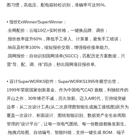
图习惯，高低压、配电箱轻松识别，准确率可达95%。
• 报价ExWinner/SuperWinner：
.全网配价：云端10亿+实时价格，一键换品牌、调价；
.报价效率提升60%，降低手工录入、计算量，避免手工错误；
.响应及时率100%，缩短报价交期，增强报价接单能力。
.国网报价：自动识别国网清单(SGCC)，匹配历史方案数据，只
需“导、配、调、传”四步，秒出国网项目报价单。
• 设计SuperWORKS软件：SuperWORKS1995年横空出世，
1999年荣获国家创新基金。作为中国电气CAD 旗舰，利驰软件的
开山之作，30年锋芒不减，历久弥新。迈入AI时代，它持续突破
边界：从二次设计工具(从二次原理图智能生成施工接线图)跃升为
覆盖一次设计、柜面设计、图纸智能识别、数据资产全生命周期
管理的“设计平台”，让每一张电气图纸、每一份数据都焕发新生。
.拖拽式绘图、自动编号、智能纠错，支持一键生成 BOM、端子