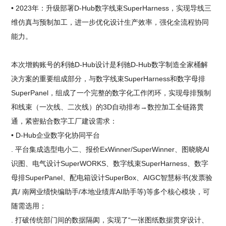
• 2023年：升级部署D-Hub数字线束SuperHarness，实现导线三
维仿真与预制加工，进一步优化设计生产效率，强化全流程协同
能力。
本次增购账号的利驰D-Hub设计是利驰D-Hub数字制造全家桶解
决方案的重要组成部分，与数字线束SuperHarness和数字母排
SuperPanel，组成了一个完整的数字化工作闭环，实现母排预制
和线束（一次线、二次线）的3D自动排布→数控加工全链路贯
通，紧密贴合数字工厂建设需求：
• D-Hub企业数字化协同平台
. 平台集成选型电小二、报价ExWinner/SuperWinner、图晓晓AI
识图、电气设计SuperWORKS、数字线束SuperHarness、数字
母排SuperPanel、配电箱设计SuperBox、AIGC智慧标书(发票验
真/ 南网业绩快编助手/本地业绩库AI助手等)等多个核心模块，可
随需选用；
. 打破传统部门间的数据隔阂，实现了“一张图纸数据贯穿设计、