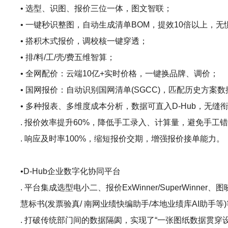
• 选型、识图、报价三位一体，图文智联；
• 一键秒识整图，自动生成清单BOM，提效10倍以上，
• 搭积木式报价，调校核一键穿透；
• 排/料/工/壳/费五维智算；
• 全网配价：云端10亿+实时价格，一键换品牌、调价；
• 国网报价：自动识别国网清单(SGCC)，匹配历史方案
• 多种报表、多维度成本分析，数据可直入D-Hub，无缝
. 报价效率提升60%，降低手工录入、计算量，避免手工
. 响应及时率100%，缩短报价交期，增强报价接单能力。
•D-Hub企业数字化协同平台
. 平台集成选型电小二、报价ExWinner/SuperWinner、
慧标书(发票验真/ 南网业绩快编助手/本地业绩库AI助手
. 打破传统部门间的数据隔阂，实现了“一张图纸数据贯