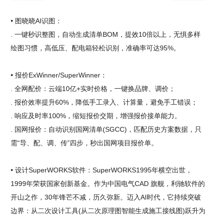
• 图晓晓AI识图：
. 一键秒识整图，自动生成清单BOM，提效10倍以上，无惧多样
绘图习惯，高低压、配电箱轻松识别，准确率可达95%。
• 报价ExWinner/SuperWinner：
. 全网配价：云端10亿+实时价格，一键换品牌、调价；
. 报价效率提升60%，降低手工录入、计算量，避免手工错误；
. 响应及时率100%，缩短报价交期，增强报价接单能力。
. 国网报价：自动识别国网清单(SGCC)，匹配历史方案数据，只
需“导、配、调、传”四步，秒出国网项目报价单。
• 设计SuperWORKS软件：SuperWORKS1995年横空出世，
1999年荣获国家创新基金。作为中国电气CAD 旗舰，利驰软件的
开山之作，30年锋芒不减，历久弥新。迈入AI时代，它持续突破
边界：从二次设计工具(从二次原理图智能生成施工接线图)跃升为