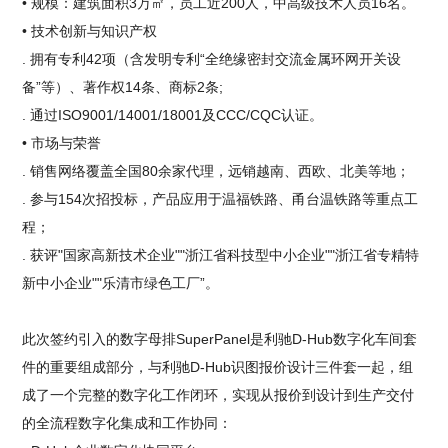
• 规模：建筑面积3万㎡，员工近200人，中高级技术人员16名。
• 技术创新与知识产权
. 拥有专利42项（含发明专利“全绝缘密封交流金属环网开关设
备”等）、著作权14条、商标2条;
. 通过ISO9001/14001/18001及CCC/CQC认证。
• 市场与荣誉
. 销售网络覆盖全国80余家代理，远销越南、西欧、北美等地；
. 参与154次招投标，产品应用于温福铁路、甬台温铁路等重点工
程；
. 获评"国家高新技术企业""浙江省科技型中小企业""浙江省专精特
新中小企业""乐清市绿色工厂”。
此次签约引入的数字母排SuperPanel是利驰D-Hub数字化车间套
件的重要组成部分，与利驰D-Hub识图报价设计三件套一起，组
成了一个完整的数字化工作闭环，实现从报价到设计到生产交付
的全流程数字化集成和工作协同：