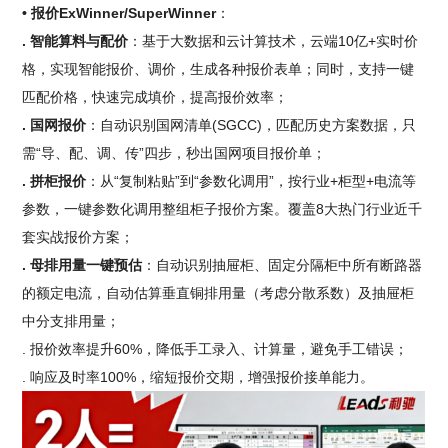
• 报价ExWinner/SuperWinner
：
. 智能算料与配价
：基于大数据和云计算技术，云端10亿+实时价
格，实现智能报价、调价，生成各种报价表单；同时，支持一键
匹配价格，快速完成填价，提高报价效率；
. 国网报价
：自动识别国网清单(SGCC)，匹配历史方案数据，只
需“导、配、调、传”四步，秒出国网项目报价单；
. 拼柜报价
：从“复制粘贴”到“参数化调用”，按行业+柜型+电流等
参数，一键参数化调用整组柜子报价方案。覆盖8大热门行业近千
套实战报价方案；
. 母排用量一键预估
：自动识别抽屉柜、固定分隔柜中所有断路器
的额定电流，自动估算垂直铜排用量（考虑分散系数）及抽屉柜
中分支排用量；
. 报价效率提升60%，降低手工录入、计算量，避免手工错误；
. 响应及时率100%，缩短报价交期，增强报价接单能力。