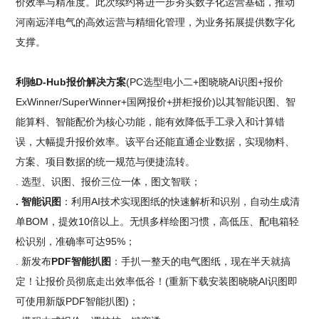
价效率与精准度。此次续约将进一步夯实数字化运营基础，推动
河南远洋电气的高效运营与精细化管理，为业务拓展提供数字化
支撑。
利驰D-Hub报价解决方案
(PC选型电小二+图晓晓AI识图+报价
ExWinner/SuperWinner+国网报价+拼柜报价)以其智能识图、智
能算料、智能配价为核心功能，能有效降低手工录入和计算错
误，大幅提升报价效率。该平台还能直通企业数据，实现物料、
方案、项目数据的统一规范与便捷流转。
. 选型、识图、报价三位一体，图文智联；
. 智能识图
：利用AI技术实现图纸的快速解析和识别，自动生成清
单BOM，提效10倍以上。无惧多样绘图习惯，高低压、配电箱轻
松识别，准确率可达95%；
. 新发布
PDF智能扒图
：手扒一整天的电气图纸，现在半天就搞
定！让报价员彻底走出效率低谷！(重新下载安装图晓晓AI识图即
可使用新版PDF智能扒图)；