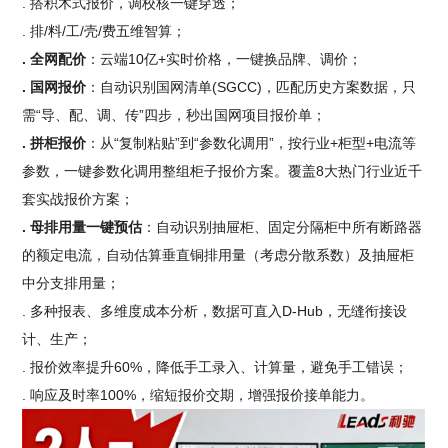
. 搭积木式报价，调校核一键穿透；
. 排/料/工/壳/费五维智算；
. 全网配价
：云端10亿+实时价格，一键换品牌、调价；
. 国网报价
：自动识别国网清单(SGCC)，匹配历史方案数据，只
需“导、配、调、传”四步，秒出国网项目报价单；
. 拼柜报价
：从“复制粘贴”到“参数化调用”，按行业+柜型+电流等
参数，一键参数化调用整组柜子报价方案。覆盖8大热门行业近千
套实战报价方案；
. 母排用量一键预估
：自动识别抽屉柜、固定分隔柜中所有断路器
的额定电流，自动估算垂直铜排用量（考虑分散系数）及抽屉柜
中分支排用量；
. 多种报表、多维度成本分析，数据可直入D-Hub，无缝衔接设
计、生产；
. 报价效率提升60%，降低手工录入、计算量，避免手工错误；
. 响应及时率100%，缩短报价交期，增强报价接单能力。