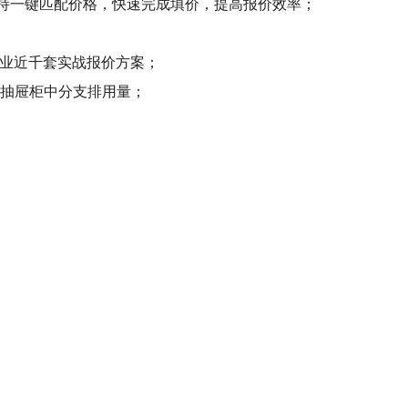
支持一键匹配价格，快速完成填价，提高报价效率；
行业近千套实战报价方案；
及抽屉柜中分支排用量；