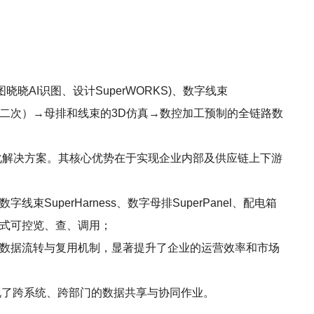
 图晓晓AI识图、设计SuperWORKS)、数字线束
一次&二次）→母排和线束的3D仿真→数控加工预制的全链路数
字化解决方案。其核心优势在于实现企业内部及供应链上下游
字线束SuperHarness、数字母排SuperPanel、配电箱
码式可控览、查、调用；
种数据流转与复用机制，显著提升了企业的运营效率和市场
实现了跨系统、跨部门的数据共享与协同作业。