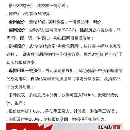
. 搭积木式报价，调校核一键穿透；
. 排/料/工/壳/费五维智算；
. 全网配价
：云端10亿+实时价格，一键换品牌、调价；
. 国网报价
：自动识别国网清单(SGCC)，匹配历史方案数据，只
需“导、配、调、传”四步，秒出国网项目报价单；
. 拼柜报价
：从“复制粘贴”到“参数化调用”，按行业+柜型+电流等
参数，一键参数化调用整组柜子报价方案。覆盖8大热门行业近千
套实战报价方案；
. 母排用量一键预估
：自动识别抽屉柜、固定分隔柜中所有断路器
的额定电流，自动估算垂直铜排用量（考虑分散系数）及抽屉柜
中分支排用量；
. 多种报表、多维度成本分析，数据可直入D-Hub，无缝衔接设
计、生产；
. 报价效率提升60%，降低手工录入、计算量，避免手工错误；
. 响应及时率100%，缩短报价交期，增强报价接单能力。