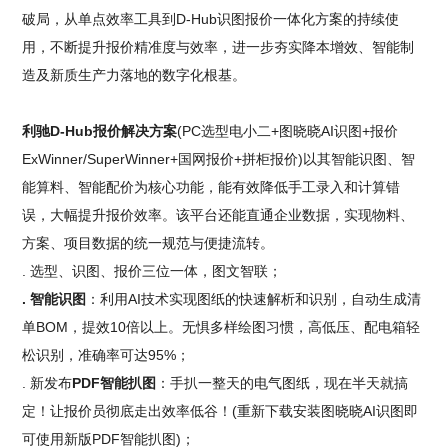
破局，从单点效率工具到D-Hub识图报价一体化方案的持续使
用，不断提升报价精准度与效率，进一步夯实降本增效、智能制
造及新质生产力落地的数字化根基。
利驰D-Hub报价解决方案
(PC选型电小二+图晓晓AI识图+报价
ExWinner/SuperWinner+国网报价+拼柜报价)以其智能识图、智
能算料、智能配价为核心功能，能有效降低手工录入和计算错
误，大幅提升报价效率。该平台还能直通企业数据，实现物料、
方案、项目数据的统一规范与便捷流转。
. 选型、识图、报价三位一体，图文智联；
. 智能识图
：利用AI技术实现图纸的快速解析和识别，自动生成清
单BOM，提效10倍以上。无惧多样绘图习惯，高低压、配电箱轻
松识别，准确率可达95%；
. 新发布
PDF智能扒图
：手扒一整天的电气图纸，现在半天就搞
定！让报价员彻底走出效率低谷！(重新下载安装图晓晓AI识图即
可使用新版PDF智能扒图)；