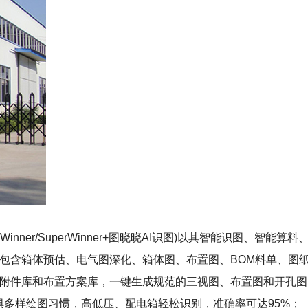
inner/SuperWinner+图晓晓AI识图)以其智能识图、
软件则包含箱体预估、电气图深化、箱体图、布置图、BOM料单、
立专属附件库和布置方案库，一键生成规范的三视图、布置图和开孔
无惧多样绘图习惯，高低压、配电箱轻松识别，准确率可达95%；