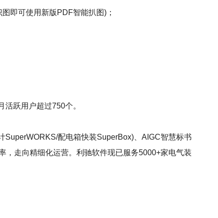
图即可使用新版PDF智能扒图)；
月活跃用户超过750个。
uperWORKS/配电箱快装SuperBox)、AIGC智慧标书
率，走向精细化运营。利驰软件现已服务5000+家电气装