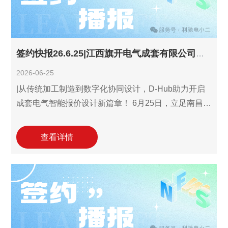
签约快报26.6.25|江西旗开电气成套有限公司签约利驰D-Hub识图报价设计三件套!
2026-06-25
|从传统加工制造到数字化协同设计，D-Hub助力开启
成套电气智能报价设计新篇章！ 6月25日，立足南昌临
空经济区的高低压成套与配电箱柜生产加工专业企业
——江西旗开电气成套有限公司(以下简称"江西旗开电
查看详情
气")与利驰软件达成合作协议，签约引入利驰D-Hub识
图报价设计三件套解决方案。此次合作标志着江西旗
开电气在数字化能力建设上迈出关键一步。通过聚
焦"识图-报价-设计"各环节数字化协同，这一合作将有
力支撑其在高低压成套设备制造领域的快速响应能
力，助力企业降本增效，提升在