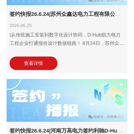
签约快报26.6.24|苏州众鑫达电力工程有限公司签约利驰D-Hub识图报价设计三件套!
2026-06-25
|从传统施工安装到数字化设计协同，D-Hub助力电力
工程企业打通报价设计数据链路！ 6月24日，苏州众鑫
达电力工程有限公司(以下简称"苏州众鑫达")与利驰软
件达成合作协议，签约引入利驰D-Hub识图报价设计三
查看详情
件套解决方案，用数字化手段补齐电力工程前端最容
易被拖慢的一环。 苏州众鑫达主要从事电力设施承
装、承修、承试及各类电力工程建设业务。本次合作
旨在依托国产工业电气"工具+数据+平台"的数字化技
术，精准破解传统电力工程服务模式中，企业长期面
临的图纸识别依赖人工
签约快报26.6.24|河南万高电力签约利驰D-Hub识图报价设计&配电箱设计SuperBox一体化套件!