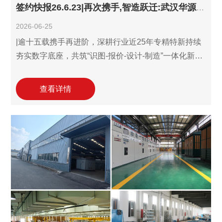
签约快报26.6.23|再次携手,智造跃迁:武汉华源电气携手利驰共筑D-Hub设计制造一体化数字新生态!
2026-06-25
|逾十五载携手再进阶，深耕行业近25年专精特新持续
夯实数字底座，共筑“识图-报价-设计-制造”一体化新格
局！ 6月23日，国有企业、国家高新技术企业——武汉
华源电气设备有限责任公司(以下简称“武汉华源电气”)
查看详情
再度携手利驰软件，继4月21日增购数字母排并增购账
户升级为利驰D-Hub数字制造一体化用户以来，再次签
约增购利驰D-Hub三件套账户，并同步启用国网报价与
智慧标书-发票验真模块（leads发票查验软件）等高级
功能，持续筑牢全链路数字基石。此次合作将进一步
完善武汉华源电气的数字化布局，助力加速构建面向