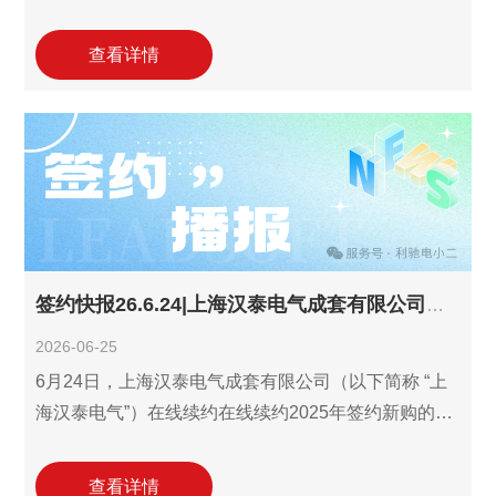
计工作室(SuperWORKS)。山东新号角智能科技深耕
工业自动控制系统装置制造及电气成套设备领域，在
查看详情
快速发展中面临着设计效率提升与设计数据规范化管
理的迫切需求。本次合作旨在依托利驰在工业电气领
域的长期技术积淀，助力企业推进电气设计数字化，
实现从"经验绘图"到"数据驱动"的转型和报价、设计工
作的协同，有效提升山东新号角智能科技技术管理的
标准化和方案的可
签约快报26.6.24|上海汉泰电气成套有限公司续约利驰报价工作室1个年费服务！
2026-06-25
6月24日，上海汉泰电气成套有限公司（以下简称 “上
海汉泰电气”）在线续约在线续约2025年签约新购的利
驰报价工作室年费服务1个，这是继2025年11月29日
续约报价工作室1个年费服务以来与利驰的又一次携
查看详情