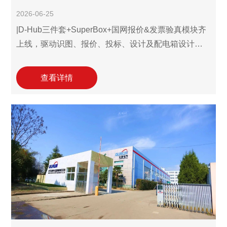
2026-06-25
|D-Hub三件套+SuperBox+国网报价&发票验真模块齐
上线，驱动识图、报价、投标、设计及配电箱设计生
产业务全流程效能跃升，赋能配电企业数字化转型！ 6
月24日，河南万高电力设备有限公司(以下简称"河南万
查看详情
高电力")签约引入利驰软件D-Hub识图报价设计三件套
+配电箱设计SuperBox，并同步启用国网报价与智慧
标书-发票验真（Leads发票查验）等高级功能。 河南
万高电力立足郑州新郑机电产业带，业务覆盖配电开
关控制设备制造、高低压成套配电箱柜定制及多品牌
电气元件集成服