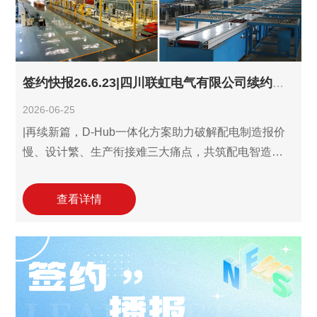
签约快报26.6.23|四川联虹电气有限公司续约利驰D-Hub识图报价设计三件套!
2026-06-25
|再续新篇，D-Hub一体化方案助力破解配电制造报价
慢、设计繁、生产衔接难三大痛点，共筑配电智造新
优势！ 6月23日，四川联虹电气有限公司(以下简称"四
川联虹电气")与利驰软件达成合作协议，续约利驰D-
查看详情
Hub识图报价设计三件套解决方案。本次为首次续约，
标志着四川联虹电气对利驰数字化服务价值的高度认
可与持续信赖。 四川联虹电气专注于高低压配电领
域，主营箱式变电站、高压配电柜（KYN、XGN系
列）、低压配电柜（GCS、GGD、XMJ、PDE、XL、
XM等系列）及环网柜、高压电缆分支