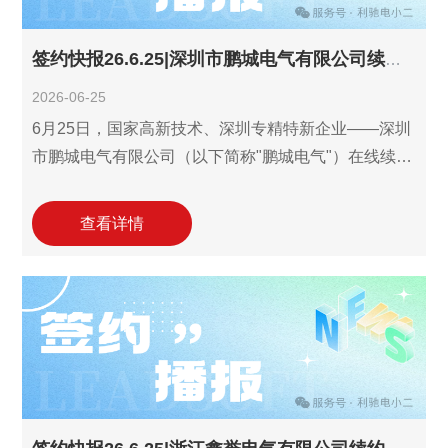
签约快报26.6.25|深圳市鹏城电气有限公司续约利驰识图报价一体化工作室！
2026-06-25
6月25日，国家高新技术、深圳专精特新企业——深圳
市鹏城电气有限公司（以下简称"鹏城电气"）在线续约
引入利驰识图报价一体化工作室(报价
ExWinner/SuperWinner+图晓晓AI识图)。鹏城电气长
查看详情
期面向电网、市政、教育、医疗、工业、房建及新能
源等场景提供高低压电力成套设备与工程服务， 2022
年引入利驰报价工作室，2023年起升级至识图报价一
体化工作室，每年续约持续使用，通过专业的数字化
工具显著提升了业务拓展能力。此次续约将助力鹏城
电气进一步提升从图纸到报价的关键流程数字化效