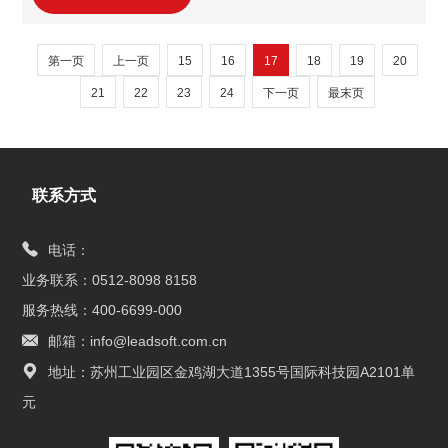
手。 上海汉泰电气深耕电气成套设备领域超 10 年，核
心业务涵盖配电开关控制设备制造、机械电气设备制
第一页
上一页
15
16
17
18
19
20
造及货物进出口等，2023年引入设计工作室；2024年
起引入报价工作室，每年续约持续使用。目前有2个报
21
22
23
24
下一页
最末页
价工作室的年费服务在使用中.依托该数字化工具，已
实现全业务链条报价流程的数字化优化。此次续约不
仅彰显对
联系方式
电话：
业务联系：0512-8098 8158
服务热线：400-6699-000
邮箱：info@leadsoft.com.cn
地址：苏州工业园区金鸡湖大道1355号国际科技园A2101单
元