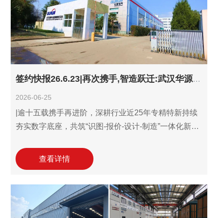
电气元件集成服
签约快报26.6.23|再次携手,智造跃迁:武汉华源电气携手利驰共筑D-Hub设计制造一体化数字新生态!
2026-06-25
|逾十五载携手再进阶，深耕行业近25年专精特新持续
夯实数字底座，共筑“识图-报价-设计-制造”一体化新格
局！ 6月23日，国有企业、国家高新技术企业——武汉
华源电气设备有限责任公司(以下简称“武汉华源电气”)
查看详情
再度携手利驰软件，继4月21日增购数字母排并增购账
户升级为利驰D-Hub数字制造一体化用户以来，再次签
约增购利驰D-Hub三件套账户，并同步启用国网报价与
智慧标书-发票验真模块（leads发票查验软件）等高级