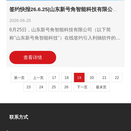
签约快报26.6.25|山东新号角智能科技有限公司签约引入利驰设计工作室！
2026-06-25
6月25日，山东新号角智能科技有限公司（以下简
称"山东新号角智能科技"）在线签约引入利驰软件的设
计工作室(SuperWORKS)。山东新号角智能科技深耕
工业自动控制系统装置制造及电气成套设备领域，在
查看详情
快速发展中面临着设计效率提升与设计数据规范化管
理的迫切需求。本次合作旨在依托利驰在工业电气领
第一页
上一页
17
18
19
20
21
22
域的长期技术积淀，助力企业推进电气设计数字化，
实现从"经验绘图"到"数据驱动"的转型和报价、设计工
23
24
25
26
下一页
最末页
作的协同，有效提升山东新号角智能科技技术管理的
标准化和方案的可
联系方式