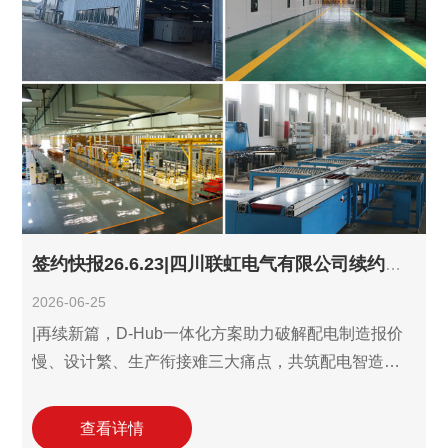
功能，持续筑牢全链路数字基石。此次合作将进一步
完善武汉华源电气的数字化布局，助力加速构建面向
签约快报26.6.23|四川联虹电气有限公司续约利驰D-Hub识图报价设计三件套!
2026-06-25
|再续新篇，D-Hub一体化方案助力破解配电制造报价
慢、设计繁、生产衔接难三大痛点，共筑配电智造新
优势！ 6月23日，四川联虹电气有限公司(以下简称"四
川联虹电气")与利驰软件达成合作协议，续约利驰D-
查看详情
Hub识图报价设计三件套解决方案。本次为首次续约，