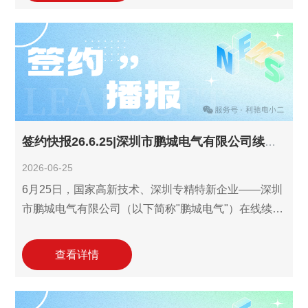
标志着四川联虹电气对利驰数字化服务价值的高度认
可与持续信赖。 四川联虹电气专注于高低压配电领
域，主营箱式变电站、高压配电柜（KYN、XGN系
列）、低压配电柜（GCS、GGD、XMJ、PDE、XL、
XM等系列）及环网柜、高压电缆分支
签约快报26.6.25|深圳市鹏城电气有限公司续约利驰识图报价一体化工作室！
2026-06-25
6月25日，国家高新技术、深圳专精特新企业——深圳
市鹏城电气有限公司（以下简称"鹏城电气"）在线续约
引入利驰识图报价一体化工作室(报价
ExWinner/SuperWinner+图晓晓AI识图)。鹏城电气长
查看详情
期面向电网、市政、教育、医疗、工业、房建及新能
源等场景提供高低压电力成套设备与工程服务， 2022
年引入利驰报价工作室，2023年起升级至识图报价一