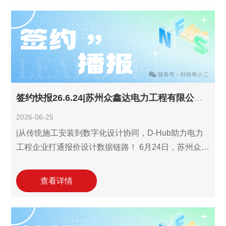
图报价设计三件套解决方案。此次合作标志着江西旗
开电气在数字化能力建设上迈出关键一步。通过聚
焦"识图-报价-设计"各环节数字化协同，这一合作将有
力支撑其在高低压成套设备制造领域的快速响应能
力，助力企业降本增效，提升在
签约快报26.6.24|苏州众鑫达电力工程有限公司签约利驰D-Hub识图报价设计三件套!
2026-06-25
|从传统施工安装到数字化设计协同，D-Hub助力电力
工程企业打通报价设计数据链路！ 6月24日，苏州众鑫
达电力工程有限公司(以下简称"苏州众鑫达")与利驰软
件达成合作协议，签约引入利驰D-Hub识图报价设计三
查看详情
件套解决方案，用数字化手段补齐电力工程前端最容
易被拖慢的一环。 苏州众鑫达主要从事电力设施承
装、承修、承试及各类电力工程建设业务。本次合作