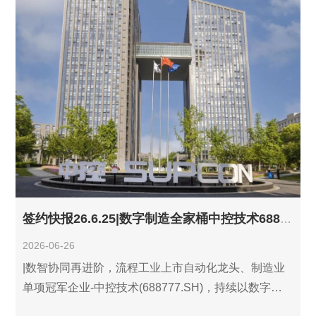
签约快报26.6.25|数字制造全家桶中控技术688777.SH(旗下中控西子和中控系统工程)续约利驰D-Hub识图报价设计三件套,解锁智慧标书等高阶能力!
2026-06-26
|数智协同再进阶，流程工业上市自动化龙头、制造业
单项冠军企业-中控技术(688777.SH)，持续以数字技
术夯实数字工厂底座！ 6月25日，中控技术股份有限公