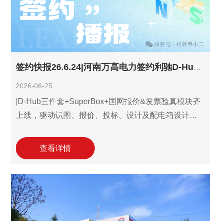
旨在依托国产工业电气"工具+数据+平台"的数字化技
术，精准破解传统电力工程服务模式中，企业长期面
临的图纸识别依赖人工
签约快报26.6.24|河南万高电力签约利驰D-Hub识图报价设计&配电箱设计SuperBox一体化套件!
2026-06-25
|D-Hub三件套+SuperBox+国网报价&发票验真模块齐
上线，驱动识图、报价、投标、设计及配电箱设计生
产业务全流程效能跃升，赋能配电企业数字化转型！ 6
月24日，河南万高电力设备有限公司(以下简称"河南万
查看详情
高电力")签约引入利驰软件D-Hub识图报价设计三件套
+配电箱设计SuperBox，并同步启用国网报价与智慧
标书-发票验真（Leads发票查验）等高级功能。 河南
万高电力立足郑州新郑机电产业带，业务覆盖配电开
关控制设备制造、高低压成套配电箱柜定制及多品牌