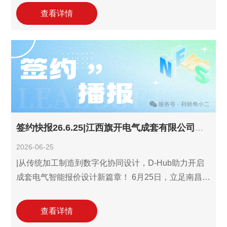
司(以下简称"中控技术")旗下核心子公司浙江中控西子
查看详情
科技有限公司及浙江中控系统工程有限公司分别与利
驰软件完成D-Hub识图报价设计三件套用户的续约，并
同步启用国网报价与智慧标书–发票验真（Leads发票
查验）等高级模块。自2021年启动数字化转型以来，
中控技术688777.SH(旗下中控西子和中控系统工程)通
过一系列签约引入、续
签约快报26.6.25|江西旗开电气成套有限公司签约利驰D-Hub识图报价设计三件套!
2026-06-25
|从传统加工制造到数字化协同设计，D-Hub助力开启
成套电气智能报价设计新篇章！ 6月25日，立足南昌临
空经济区的高低压成套与配电箱柜生产加工专业企业
——江西旗开电气成套有限公司(以下简称"江西旗开电
查看详情
气")与利驰软件达成合作协议，签约引入利驰D-Hub识