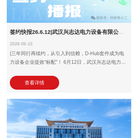
率、降低核算误差，助力安徽淮源电力强化在装备制
造行业的市场竞争力。
签约快报26.6.12|武汉兴志达电力设备有限公司续约利驰D-Hub识图报价设计三件套!
2026-06-15
|三年同行再续约，从引入到信赖，D-Hub套件成为电
力设备企业提效“标配”！ 6月12日，武汉兴志达电力设
备有限公司(以下简称"武汉兴志达电力")与利驰软件达
成合作协议，续约利驰D-Hub识图报价设计三件套。此
查看详情
次合作是自2023年引入后的首次续约，彰显武汉兴志
达电力利驰一体化方案在电气设计效率提升、报价流
程优化中核心价值与数字化转型路径的深度认可。