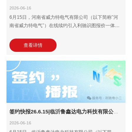
2026-06-16
6月15日，河南省威力特电气有限公司（以下简称"河
南省威力特电气"）在线续约引入利驰识图报价一体化
工作室(报价ExWinner/SuperWinner+图晓晓AI识图)。
自2024年首次引入以来，河南省威力特电气已连续三
查看详情
年选择续约，将利驰数字化工具的AI智能识图与快速报
价能力深度融入日常业务体系，已取得实效。此次续
约将助力河南省威力特电气进一步提升从图纸到报价
的关键流程数字化效率，持续提升其35kV及以下输变
电设备、箱变/配电柜、变压器等核心产品的报价效率
与核算精度，增强其在装备制造行
签约快报26.6.15|临沂鲁鑫达电力科技有限公司签约增购利驰识图报价一体化工作室！
2026-06-16