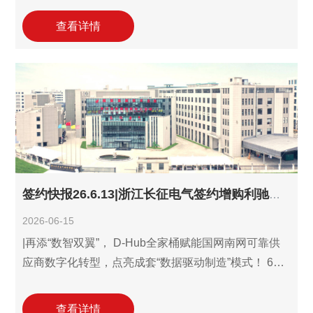
(ExWinner/SuperWinner)之后，双方合作的再次深
查看详情
化。作为聚焦高低压电气成套设备、输配电控制设备
及电气配件研发与制造的科技型企业，2024年起海研
电气零星月费使用设计工作室，2025年转年费设计工
作室并增购报价工作室，2026年再度续约设计工作
室，从设计效率工具到到报价设计双工具协同，海研
电气用持续增购与续约的选择，稳步构建起
签约快报26.6.13|浙江长征电气签约增购利驰数字线束+数字母排,升级至D-Hub数字制造全家桶！
2026-06-15
|再添“数智双翼”， D-Hub全家桶赋能国网南网可靠供
应商数字化转型，点亮成套“数据驱动制造”模式！ 6月
13日，国家高新技术、浙江专精特新企业——浙江长
征电气股份有限公司(以下简称“浙江长征电气”)与利驰
查看详情