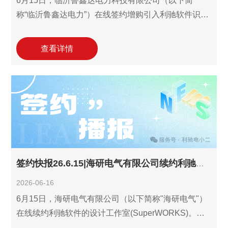
6月15日，临沂鲁鑫达电力科技有限公司（以下简
称“临沂鲁鑫达电力”）在线签约增购引入利驰软件识图
报价一体化工作室(报价工作室
ExWinner/SuperWinner+图晓晓AI识图)，这是继2026
查看详情
年3月再次签约增购利驰识图报价一体化工作室年费服
务以来与利驰的又一次携手，目前有3个一体化工作室
年费服务在使用中。临沂鲁鑫达电力业务覆盖工业自
动化控制设备、配电开关控制设备的研发制造，延伸
至电力设施安装维修、物联网技术研发及货物技术进
出口等多元领域，持续引入利驰的数字化工具，旨在
进一步打通从图纸解析到报价生成的
签约快报26.6.15|海研电气有限公司续约利驰设计工作室！
2026-06-16
6月15日，海研电气有限公司（以下简称"海研电气"）
在线续约利驰软件的设计工作室(SuperWORKS)。这
是继2025年11月增购利驰报价工作室