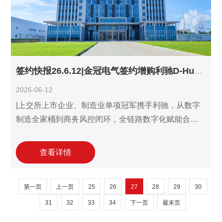
签约快报26.6.12|金冠电气签约增购利驰D-Hub智慧标书-发票验真模块,数字制造全家桶再添精益管理新引擎!
2026-06-12
|上交所上市企业、制造业单项冠军携手利驰，从数字
制造全家桶到商务风控闭环，全链路数字化赋能合规
提效！ 6月12日，国家高新技术、河南专精特新企业
——金冠电气股份有限公司(以下简称“金冠电气”,股票
查看详情
代码：688517.SH)与利驰软件再次携手合作，签约增
购利驰D-Hub智慧标书-发票验真模块(Leads发票查验
第一页
上一页
25
26
27
28
29
30
软件)。 作为国家级制造业单项冠军与特高压避雷器龙
头，金冠电气常年处于高强度招投标节奏中，面临着
31
32
33
34
下一页
最末页
标书制作周期紧、供应商票据繁杂、税务合规风险高