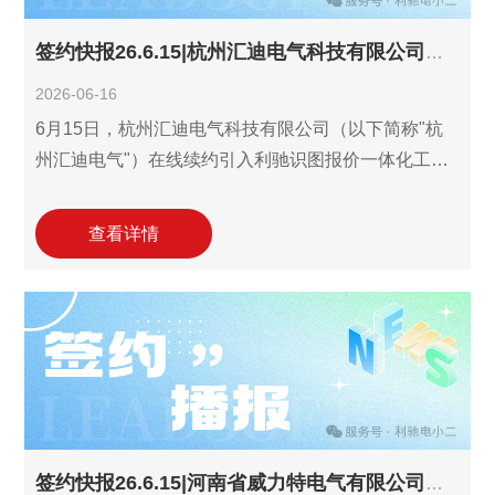
签约快报26.6.15|杭州汇迪电气科技有限公司续约利驰识图报价一体化工作室！
2026-06-16
6月15日，杭州汇迪电气科技有限公司（以下简称"杭
州汇迪电气"）在线续约引入利驰识图报价一体化工作
室(报价ExWinner/SuperWinner+图晓晓AI识图)年费服
务。2024年汇迪电气签约引入利驰报价工作室，解决
查看详情
高低压成套设备报价中"图纸量大、元件繁多、人工录
入慢且易错"的痛点；2025年到期续约，并先后增购报
价工作室和识图报价一体化工作室年费服务各1个，标
志着产品价值得到内部验证和深入认可。目前共有3个
利驰工作室年费服务在使用中，覆盖多岗位常态化报
价作业。
签约快报26.6.15|河南省威力特电气有限公司续约利驰识图报价一体化工作室！