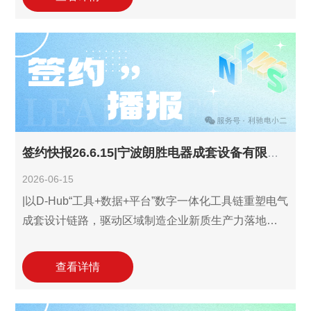
软件再度达成签约协议，增购利驰数字线束
SuperHarness和数字母排SuperPanel，实现从前端识
图报价设计到车间母排/线束数控加工的全链路数据贯
通。这是继5月9月签约增购D-Hub三件套用户账户以
来与利驰的又一次携手，彰显了对利驰数字化服务的
持续认可。
签约快报26.6.15|宁波朗胜电器成套设备有限公司签约引入利驰D-Hub识图报价设计三件套!
2026-06-15
|以D-Hub“工具+数据+平台”数字一体化工具链重塑电气
成套设计链路，驱动区域制造企业新质生产力落地！ 6
月15日，宁波朗胜电器成套设备有限公司(以下简称"宁
波朗胜电器")与利驰软件达成合作协议，签约引入利驰
查看详情
D-Hub识图报价设计三件套解决方案。此次合作标志着
这家扎根宁波逾二十年，专注于40.5kV及以下高低压