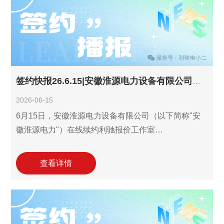
成套开关设备、箱变、配电箱及电力自动化产品研
发、制造与销售业务的国家级高新技术企业，在数字
化能力建设上迈出关键一步。通过聚焦"识图-报价-设
计"全流程数字
签约快报26.6.15|安徽淮源电力设备有限公司续约利驰报价工作室！
2026-06-15
6月15日，安徽淮源电力设备有限公司（以下简称"安
徽淮源电力"）在线续约利驰报价工作室
（ExWinner/SuperWinner）。此次合作延续了自2025
年引入以来双方良好的协作关系，安徽淮源电力将继
查看详情
续依托利驰数字化工具的精准成本管控与快速报价算
价能力，精准适配其高低压成套开关设备、箱式变电
站、配电箱柜等电力设备的研发、生产与销售及电力
工程承接与配套服务等业务场景，进一步优化报价效