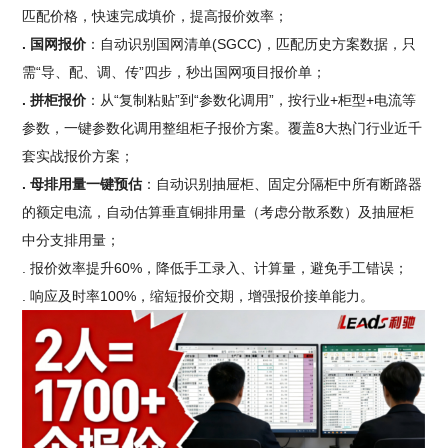
匹配价格，快速完成填价，提高报价效率；
. 国网报价
：自动识别国网清单(SGCC)，匹配历史方案数据，只
需“导、配、调、传”四步，秒出国网项目报价单；
. 拼柜报价
：从“复制粘贴”到“参数化调用”，按行业+柜型+电流等
参数，一键参数化调用整组柜子报价方案。覆盖8大热门行业近千
套实战报价方案；
. 母排用量一键预估
：自动识别抽屉柜、固定分隔柜中所有断路器
的额定电流，自动估算垂直铜排用量（考虑分散系数）及抽屉柜
中分支排用量；
. 报价效率提升60%，降低手工录入、计算量，避免手工错误；
. 响应及时率100%，缩短报价交期，增强报价接单能力。