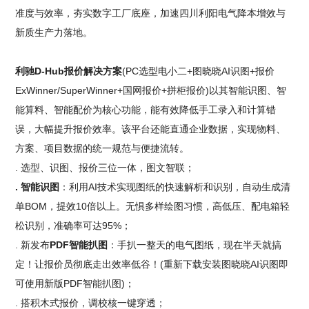
准度与效率，夯实数字工厂底座，加速四川利阳电气降本增效与
新质生产力落地。
利驰D-Hub报价解决方案
(PC选型电小二+图晓晓AI识图+报价
ExWinner/SuperWinner+国网报价+拼柜报价)以其智能识图、智
能算料、智能配价为核心功能，能有效降低手工录入和计算错
误，大幅提升报价效率。该平台还能直通企业数据，实现物料、
方案、项目数据的统一规范与便捷流转。
. 选型、识图、报价三位一体，图文智联；
. 智能识图
：利用AI技术实现图纸的快速解析和识别，自动生成清
单BOM，提效10倍以上。无惧多样绘图习惯，高低压、配电箱轻
松识别，准确率可达95%；
. 新发布
PDF智能扒图
：手扒一整天的电气图纸，现在半天就搞
定！让报价员彻底走出效率低谷！(重新下载安装图晓晓AI识图即
可使用新版PDF智能扒图)；
. 搭积木式报价，调校核一键穿透；