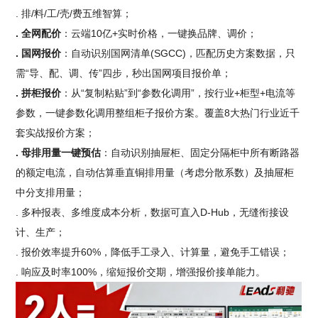
. 排/料/工/壳/费五维智算；
. 全网配价
：云端10亿+实时价格，一键换品牌、调价；
. 国网报价
：自动识别国网清单(SGCC)，匹配历史方案数据，只
需“导、配、调、传”四步，秒出国网项目报价单；
. 拼柜报价
：从“复制粘贴”到“参数化调用”，按行业+柜型+电流等
参数，一键参数化调用整组柜子报价方案。覆盖8大热门行业近千
套实战报价方案；
. 母排用量一键预估
：自动识别抽屉柜、固定分隔柜中所有断路器
的额定电流，自动估算垂直铜排用量（考虑分散系数）及抽屉柜
中分支排用量；
. 多种报表、多维度成本分析，数据可直入D-Hub，无缝衔接设
计、生产；
. 报价效率提升60%，降低手工录入、计算量，避免手工错误；
. 响应及时率100%，缩短报价交期，增强报价接单能力。