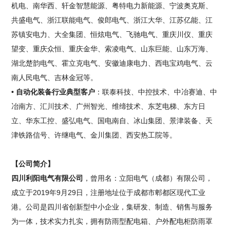
机电、南华西、轩金智慧能源、粤特电力新能源、宁波奥克斯、
共盛电气、浙江联能电气、俊郎电气、浙江大华、江苏亿能、江
苏镇安电力、大全集团、恒炫电气、飞驰电气、重庆川仪、重庆
望变、重庆众恒、重庆金华、索凌电气、山东巨能、山东万海、
湖北楚韵电气、霍立克电气、安徽迪康电力、西电宝鸡电气、云
南人民电气、吉林金冠等。
• 自动化装备行业典型客户
：联泰科技、中控技术、中冶赛迪、中
冶南方、汇川技术、广州智光、维缔技术、东芝电梯、东方日
立、华东工控、盛弘电气、国电南自、冰山集团、景津装备、天
津铁路信号、许继电气、金川集团、西安热工院等。
【公司简介】
四川利阳电气有限公司
，曾用名：立阳电气（成都）有限公司，
成立于2019年9月29日，注册地址位于成都市郫都区现代工业
港。公司是四川省创新型中小企业，集研发、制造、销售与服务
为一体，技术实力扎实，拥有防雨型配电箱、户外配电柜防雨罩