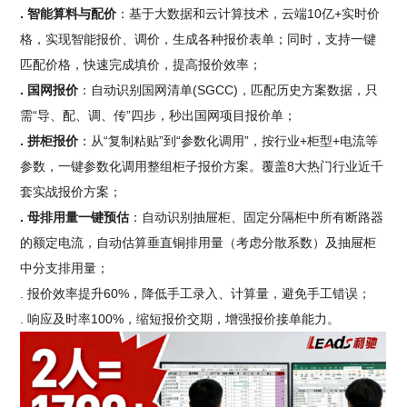
. 智能算料与配价
：基于大数据和云计算技术，云端10亿+实时价
格，实现智能报价、调价，生成各种报价表单；同时，支持一键
匹配价格，快速完成填价，提高报价效率；
. 国网报价
：自动识别国网清单(SGCC)，匹配历史方案数据，只
需“导、配、调、传”四步，秒出国网项目报价单；
. 拼柜报价
：从“复制粘贴”到“参数化调用”，按行业+柜型+电流等
参数，一键参数化调用整组柜子报价方案。覆盖8大热门行业近千
套实战报价方案；
. 母排用量一键预估
：自动识别抽屉柜、固定分隔柜中所有断路器
的额定电流，自动估算垂直铜排用量（考虑分散系数）及抽屉柜
中分支排用量；
. 报价效率提升60%，降低手工录入、计算量，避免手工错误；
. 响应及时率100%，缩短报价交期，增强报价接单能力。