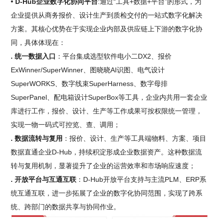
• D-Hub企业数字化协同平台
:通过“工具+数据+平台”的形式，为
企业提供从商务报价、设计生产到质检交付的一站式数字化解决
方案。其核心优势在于实现企业内部及供应链上下游的数字化协
同，具体体现在：
. 统一数据入口
：平台集成选型软件电小二DX2、报价
ExWinner/SuperWinner、图晓晓AI识图、电气设计
SuperWORKS、数字线束SuperHarness、数字母排
SuperPanel、配电箱设计SuperBox等工具，企业内共用一套企业
库进行工作，报价、设计、生产等工作成果可按权限统一管理，
实现一物一码式可控览、查、调用；
. 数据流转与复用
：报价、设计、生产等工具端物料、方案、项目
数据直通企业D-Hub，持续积淀形成企业数据资产。这种数据流
转与复用机制，显著提升了企业的运营效率和市场响应速度；
. 开放平台与互通互联
：D-Hub开放平台支持与主流PLM、ERP系
统互通互联，进一步拓展了企业的数字化协同范围，实现了跨系
统、跨部门的数据共享与协同作业。