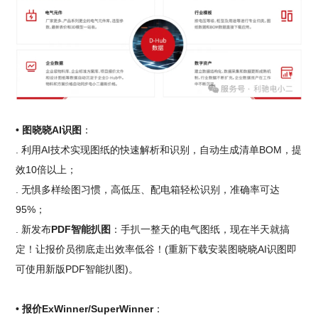
• 图晓晓AI识图
：
. 利用AI技术实现图纸的快速解析和识别，自动生成清单BOM，提
效10倍以上；
. 无惧多样绘图习惯，高低压、配电箱轻松识别，准确率可达
95%；
. 新发布
PDF智能扒图
：手扒一整天的电气图纸，现在半天就搞
定！让报价员彻底走出效率低谷！(重新下载安装图晓晓AI识图即
可使用新版PDF智能扒图)。
• 报价ExWinner/SuperWinner
：