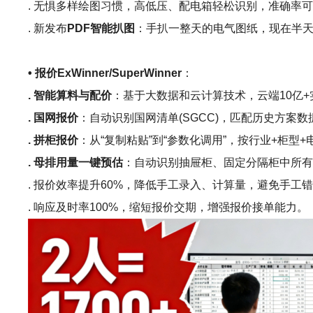
. 无惧多样绘图习惯，高低压、配电箱轻松识别，准确率可
. 新发布
PDF智能扒图
：手扒一整天的电气图纸，现在半天
• 报价ExWinner/SuperWinner
：
. 智能算料与配价
：基于大数据和云计算技术，云端10亿
. 国网报价
：自动识别国网清单(SGCC)，匹配历史方案
. 拼柜报价
：从“复制粘贴”到“参数化调用”，按行业+柜
. 母排用量一键预估
：自动识别抽屉柜、固定分隔柜中所
. 报价效率提升60%，降低手工录入、计算量，避免手工
. 响应及时率100%，缩短报价交期，增强报价接单能力。