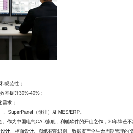
性和规范性；
率提升30%-40%；
化需求；
、SuperPanel（母排）及 MES/ERP。
家创新基金。作为中国电气CAD旗舰，利驰软件的开山之作，30年锋
次设计、柜面设计、图纸智能识别、数据资产全生命周期管理的“