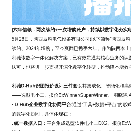
|六年信赖，两次续约+一次增购账户，持续以数字化夯实
5月28日，陕西辰科电气设备有限公司(以下简称"陕西辰科
续约、2024年增购，至今爽翻已携手六年。作为陕西本
利驰该数字一体化解决方案，已有效贯通其核心业务的识
认可，也将进一步支撑其深化数字化转型，推动降本增效
利驰D-Hub识图报价设计三件套
以其集成化、智能化和高
——选型电小二、报价ExWinner/SuperWinner、 
• D-Hub企业数字化协同平台
:通过“工具+数据+平台”
的数字化协同，具体体现在：
. 统一数据入口
：平台集成选型软件电小二DX2、报价ExWinne