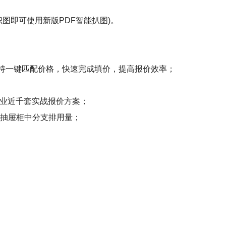
图即可使用新版PDF智能扒图)。
支持一键匹配价格，快速完成填价，提高报价效率；
行业近千套实战报价方案；
及抽屉柜中分支排用量；