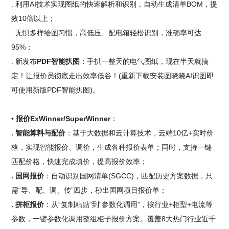
. 利用AI技术实现图纸的快速解析和识别，自动生成清单BOM，提
效10倍以上；
. 无惧多样绘图习惯，高低压、配电箱轻松识别，准确率可达
95%；
. 新发布
PDF智能扒图
：手扒一整天的电气图纸，现在半天就搞
定！让报价员彻底走出效率低谷！(重新下载安装图晓晓AI识图即
可使用新版PDF智能扒图)。
• 报价ExWinner/SuperWinner
：
. 智能算料与配价
：基于大数据和云计算技术，云端10亿+实时价
格，实现智能报价、调价，生成各种报价表单；同时，支持一键
匹配价格，快速完成填价，提高报价效率；
. 国网报价
：自动识别国网清单(SGCC)，匹配历史方案数据，只
需“导、配、调、传”四步，秒出国网项目报价单；
. 拼柜报价
：从“复制粘贴”到“参数化调用”，按行业+柜型+电流等
参数，一键参数化调用整组柜子报价方案。覆盖8大热门行业近千