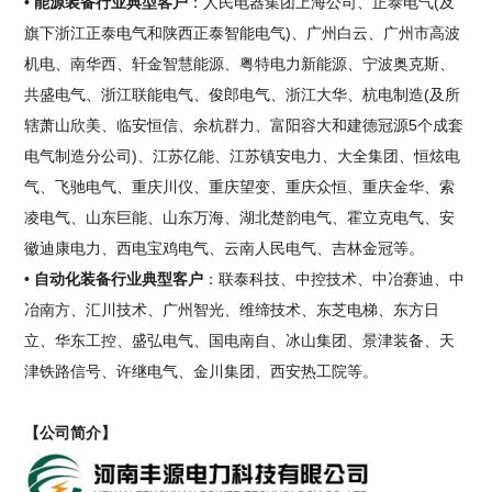
• 能源装备行业典型客户
：人民电器集团上海公司、正泰电气(及
旗下浙江正泰电气和陕西正泰智能电气)、广州白云、广州市高波
机电、南华西、轩金智慧能源、粤特电力新能源、宁波奥克斯、
共盛电气、浙江联能电气、俊郎电气、浙江大华、杭电制造(及所
辖萧山欣美、临安恒信、余杭群力、富阳容大和建德冠源5个成套
电气制造分公司)、江苏亿能、江苏镇安电力、大全集团、恒炫电
气、飞驰电气、重庆川仪、重庆望变、重庆众恒、重庆金华、索
凌电气、山东巨能、山东万海、湖北楚韵电气、霍立克电气、安
徽迪康电力、西电宝鸡电气、云南人民电气、吉林金冠等。
• 自动化装备行业典型客户
：联泰科技、中控技术、中冶赛迪、中
冶南方、汇川技术、广州智光、维缔技术、东芝电梯、东方日
立、华东工控、盛弘电气、国电南自、冰山集团、景津装备、天
津铁路信号、许继电气、金川集团、西安热工院等。
【公司简介】