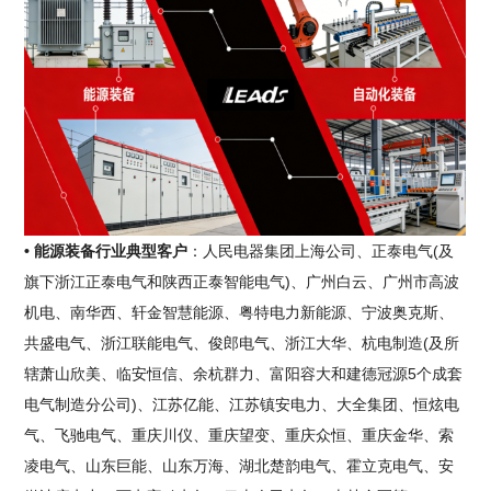
• 能源装备行业典型客户
：人民电器集团上海公司、正泰电气(及
旗下浙江正泰电气和陕西正泰智能电气)、广州白云、广州市高波
机电、南华西、轩金智慧能源、粤特电力新能源、宁波奥克斯、
共盛电气、浙江联能电气、俊郎电气、浙江大华、杭电制造(及所
辖萧山欣美、临安恒信、余杭群力、富阳容大和建德冠源5个成套
电气制造分公司)、江苏亿能、江苏镇安电力、大全集团、恒炫电
气、飞驰电气、重庆川仪、重庆望变、重庆众恒、重庆金华、索
凌电气、山东巨能、山东万海、湖北楚韵电气、霍立克电气、安