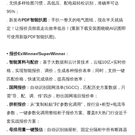
. 无惧多样绘图习惯，高低压、配电箱轻松识别，准确率可达
95%；
. 新发布
PDF智能扒图
：手扒一整天的电气图纸，现在半天就搞
定！让报价员彻底走出效率低谷！(重新下载安装图晓晓AI识图即
可使用新版PDF智能扒图)。
• 报价ExWinner/SuperWinner
：
. 智能算料与配价
：基于大数据和云计算技术，云端10亿+实时价
格，实现智能报价、调价，生成各种报价表单；同时，支持一键
匹配价格，快速完成填价，提高报价效率；
. 国网报价
：自动识别国网清单(SGCC)，匹配历史方案数据，只
需“导、配、调、传”四步，秒出国网项目报价单；
. 拼柜报价
：从“复制粘贴”到“参数化调用”，按行业+柜型+电流等
参数，一键参数化调用整组柜子报价方案。覆盖8大热门行业近千
套实战报价方案；
. 母排用量一键预估
：自动识别抽屉柜、固定分隔柜中所有断路器