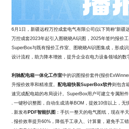
6月1日，新疆远程万控成套电气有限公司(以下简称“新疆远
万控成套2023年起引入图晓晓AI识图，2025年签约
SuperBox与既有报价工作室、图晓晓AI识图集成
设计流程，助力降本增效，提升企业在电力设备领域的数
利驰配电箱一体化工作室
中的识图报价套件(报价ExWinn
升报价效率和精准度。
配电箱快装SuperBox软件
则包含
速完成配电箱的布局设计。SuperBox用户可建立专
. 一键秒识整图，自动生成清单BOM，提效10倍以上，
. 新发布
PDF智能扒图
：手扒一整天的电气图纸，现在半天
. 报价效率提升60%，降低手工录入、计算量，避免手工