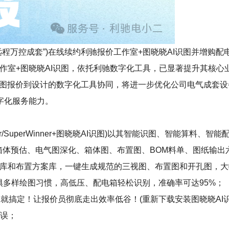
程万控成套”)在线续约利驰报价工作室+图晓晓AI识图并增购配电
报价工作室+图晓晓AI识图，依托利驰数字化工具，已显著提升其
，形成识图报价到设计的数字化工具协同，将进一步优化公司电气成
字化服务能力。
er/SuperWinner+图晓晓AI识图)以其智能识图、智能算
箱体预估、电气图深化、箱体图、布置图、BOM料单、图纸输出
属附件库和布置方案库，一键生成规范的三视图、布置图和开孔图，
无惧多样绘图习惯，高低压、配电箱轻松识别，准确率可达95%；
就搞定！让报价员彻底走出效率低谷！(重新下载安装图晓晓AI识
错误；