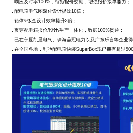
. 响应及时率100%，缩短报价交期，增强报价接单能力；
. 配电箱电气图深化设计提效10倍；
. 箱体&钣金设计效率提升3倍；
. 贯穿配电箱报价/设计/生产一体化，数据100%贯通；
. 已在宁夏凯晨电气、珠海鼎冠电力以及广东乐言等企业
. 在全国各地，利驰配电箱快装SuperBox现已拥有超过