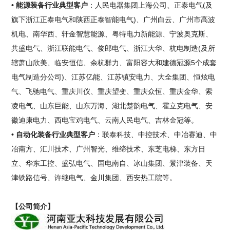
• 能源装备行业典型客户
：人民电器集团上海公司、正泰电气(及
旗下浙江正泰电气和陕西正泰智能电气)、广州白云、广州市高波
机电、南华西、轩金智慧能源、粤特电力新能源、宁波奥克斯、
共盛电气、浙江联能电气、俊郎电气、浙江大华、杭电制造(及所
辖萧山欣美、临安恒信、余杭群力、富阳容大和建德冠源5个成套
电气制造分公司)、江苏亿能、江苏镇安电力、大全集团、恒炫电
气、飞驰电气、重庆川仪、重庆望变、重庆众恒、重庆金华、索
凌电气、山东巨能、山东万海、湖北楚韵电气、霍立克电气、安
徽迪康电力、西电宝鸡电气、云南人民电气、吉林金冠等。
• 自动化装备行业典型客户
：联泰科技、中控技术、中冶赛迪、中
冶南方、汇川技术、广州智光、维缔技术、东芝电梯、东方日
立、华东工控、盛弘电气、国电南自、冰山集团、景津装备、天
津铁路信号、许继电气、金川集团、西安热工院等。
【公司简介】