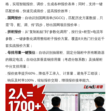
格，实现智能报价、调价，生成各种报价表单；同时，支持一键
匹配价格，快速完成填价，提高报价效率；
. 国网报价
：自动识别国网清单(SGCC)，匹配历史方案数据，只
需“导、配、调、传”四步，秒出国网项目报价单；
. 拼柜报价
：从“复制粘贴”到“参数化调用”，按行业+柜型+电流等
参数，一键参数化调用整组柜子报价方案。覆盖8大热门行业近千
套实战报价方案；
. 母排用量一键预估
：自动识别抽屉柜、固定分隔柜中所有断路器
的额定电流，自动估算垂直铜排用量（考虑分散系数）及抽屉柜
中分支排用量；
. 报价效率提升60%，降低手工录入、计算量，避免手工错误；
. 响应及时率100%，缩短报价交期，增强报价接单能力。