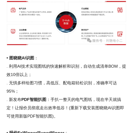
• 图晓晓AI识图
：
. 利用AI技术实现图纸的快速解析和识别，自动生成清单BOM，提
效10倍以上；
. 无惧多样绘图习惯，高低压、配电箱轻松识别，准确率可达
95%；
. 新发布
PDF智能扒图
：手扒一整天的电气图纸，现在半天就搞
定！让报价员彻底走出效率低谷！(重新下载安装图晓晓AI识图即
可使用新版PDF智能扒图)。
• 报价ExWinner/SuperWinner
：