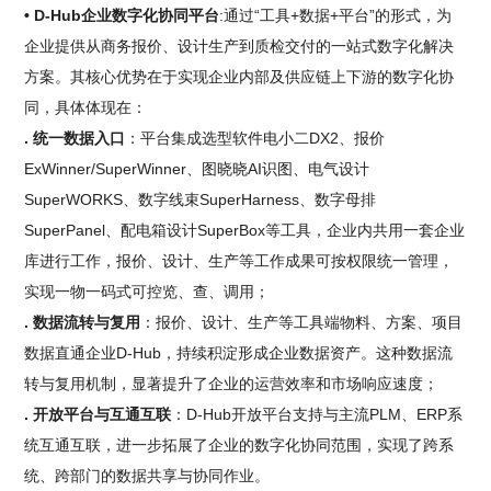
• D-Hub企业数字化协同平台
:通过“工具+数据+平台”的形式，为
企业提供从商务报价、设计生产到质检交付的一站式数字化解决
方案。其核心优势在于实现企业内部及供应链上下游的数字化协
同，具体体现在：
. 统一数据入口
：平台集成选型软件电小二DX2、报价
ExWinner/SuperWinner、图晓晓AI识图、电气设计
SuperWORKS、数字线束SuperHarness、数字母排
SuperPanel、配电箱设计SuperBox等工具，企业内共用一套企业
库进行工作，报价、设计、生产等工作成果可按权限统一管理，
实现一物一码式可控览、查、调用；
. 数据流转与复用
：报价、设计、生产等工具端物料、方案、项目
数据直通企业D-Hub，持续积淀形成企业数据资产。这种数据流
转与复用机制，显著提升了企业的运营效率和市场响应速度；
. 开放平台与互通互联
：D-Hub开放平台支持与主流PLM、ERP系
统互通互联，进一步拓展了企业的数字化协同范围，实现了跨系
统、跨部门的数据共享与协同作业。