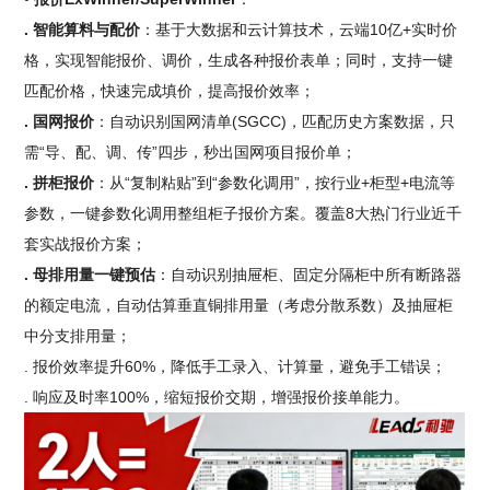
. 智能算料与配价
：基于大数据和云计算技术，云端10亿+实时价
格，实现智能报价、调价，生成各种报价表单；同时，支持一键
匹配价格，快速完成填价，提高报价效率；
. 国网报价
：自动识别国网清单(SGCC)，匹配历史方案数据，只
需“导、配、调、传”四步，秒出国网项目报价单；
. 拼柜报价
：从“复制粘贴”到“参数化调用”，按行业+柜型+电流等
参数，一键参数化调用整组柜子报价方案。覆盖8大热门行业近千
套实战报价方案；
. 母排用量一键预估
：自动识别抽屉柜、固定分隔柜中所有断路器
的额定电流，自动估算垂直铜排用量（考虑分散系数）及抽屉柜
中分支排用量；
. 报价效率提升60%，降低手工录入、计算量，避免手工错误；
. 响应及时率100%，缩短报价交期，增强报价接单能力。