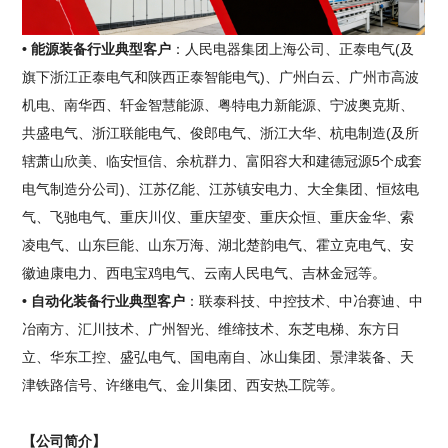
• 能源装备行业典型客户
：人民电器集团上海公司、正泰电气(及
旗下浙江正泰电气和陕西正泰智能电气)、广州白云、广州市高波
机电、南华西、轩金智慧能源、粤特电力新能源、宁波奥克斯、
共盛电气、浙江联能电气、俊郎电气、浙江大华、杭电制造(及所
辖萧山欣美、临安恒信、余杭群力、富阳容大和建德冠源5个成套
电气制造分公司)、江苏亿能、江苏镇安电力、大全集团、恒炫电
气、飞驰电气、重庆川仪、重庆望变、重庆众恒、重庆金华、索
凌电气、山东巨能、山东万海、湖北楚韵电气、霍立克电气、安
徽迪康电力、西电宝鸡电气、云南人民电气、吉林金冠等。
• 自动化装备行业典型客户
：联泰科技、中控技术、中冶赛迪、中
冶南方、汇川技术、广州智光、维缔技术、东芝电梯、东方日
立、华东工控、盛弘电气、国电南自、冰山集团、景津装备、天
津铁路信号、许继电气、金川集团、西安热工院等。
【公司简介】