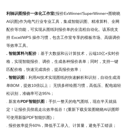
利驰识图报价一体化工作室
(报价ExWinner/SuperWinner+图晓晓
AI识图)作为电气行业专业工具，集成智能识图、精准算料、全网
配价等功能，可实现从图纸到报价单的全流程自动化。该系统支
持 Excel/WPS 操作习惯，包含工作室专享的模板市场、高级调价
等效率工具。
. 智能算料与配价
：基于大数据和云计算技术，云端10亿+实时价
格，实现智能报价、调价，生成各种报价表单；同时，支持一键
匹配价格，快速完成填价，提高报价效率；
. 智能识图
：利用AI技术实现图纸的快速解析和识别，自动生成清
单BOM，提效10倍以上； 无惧多样绘图习惯，高低压、配电箱轻
松识别，准确率可达95%；
. 新发布
PDF智能扒图
：手扒一整天的电气图纸，现在半天就搞
定！让报价员彻底走出效率低谷！(重新下载安装图晓晓AI识图即
可使用新版PDF智能扒图)；
. 报价效率提升60%，降低手工录入、计算量，避免手工错误；