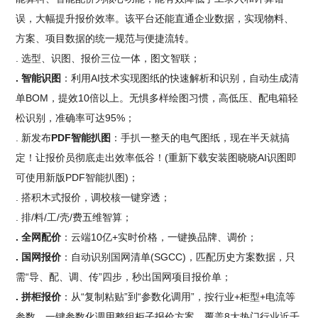
误，大幅提升报价效率。该平台还能直通企业数据，实现物料、
方案、项目数据的统一规范与便捷流转。
. 选型、识图、报价三位一体，图文智联；
. 智能识图
：利用AI技术实现图纸的快速解析和识别，自动生成清
单BOM，提效10倍以上。无惧多样绘图习惯，高低压、配电箱轻
松识别，准确率可达95%；
. 新发布
PDF智能扒图
：手扒一整天的电气图纸，现在半天就搞
定！让报价员彻底走出效率低谷！(重新下载安装图晓晓AI识图即
可使用新版PDF智能扒图)；
. 搭积木式报价，调校核一键穿透；
. 排/料/工/壳/费五维智算；
. 全网配价
：云端10亿+实时价格，一键换品牌、调价；
. 国网报价
：自动识别国网清单(SGCC)，匹配历史方案数据，只
需“导、配、调、传”四步，秒出国网项目报价单；
. 拼柜报价
：从“复制粘贴”到“参数化调用”，按行业+柜型+电流等
参数，一键参数化调用整组柜子报价方案。覆盖8大热门行业近千