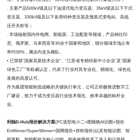
. 主要产品500kV级及以下油浸式电力变压器、35kV级及以下干式
变压器、330kV级及以下各类特种变压器及预装式变电站、高低
压开关柜等；
. 市场辐射国内外电网、新能源、工业配套等领域，产品销往印
尼、俄罗斯、马来西亚等30余个国家和地区，细分领域市场占有
率约30%，属业内龙头梯队。
• 已荣获“国家高新技术企业”、“江苏省专精特新中小企业”及“国家
绿色工厂”等权威认定，代表了行业对其专业化、精细化、绿色化
发展的高度认可。
作为集团智能制造战略的关键执行单元，公司正积极推进数字工
厂建设，致力于成为变压器行业技术领先、效率卓越的标杆企
业。
利驰D-Hub报价解决方案
(PC选型电小二+图晓晓AI识图+报价
ExWinner/SuperWinner+国网报价+拼柜报价)以其智能识图、智
能算料、智能配价为核心功能，能有效降低手工录入和计算错