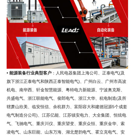
• 能源装备行业典型客户
：人民电器集团上海公司、正泰电气(及
旗下浙江正泰电气和陕西正泰智能电气)、广州白云、广州市高波
机电、南华西、轩金智慧能源、粤特电力新能源、宁波奥克斯、
共盛电气、浙江联能电气、俊郎电气、浙江大华、杭电制造(及所
辖萧山欣美、临安恒信、余杭群力、富阳容大和建德冠源5个成套
电气制造分公司)、江苏亿能、江苏镇安电力、大全集团、恒炫电
气、飞驰电气、重庆川仪、重庆望变、重庆众恒、重庆金华、索
凌电气、山东巨能、山东万海、湖北楚韵电气、霍立克电气、安