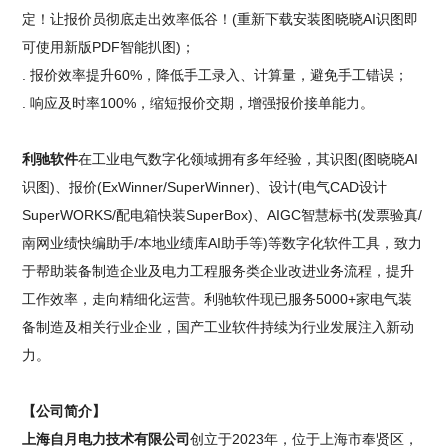
定！让报价员彻底走出效率低谷！(重新下载安装图晓晓AI识图即
可使用新版PDF智能扒图)；
. 报价效率提升60%，降低手工录入、计算量，避免手工错误；
. 响应及时率100%，缩短报价交期，增强报价接单能力。
利驰软件
在工业电气数字化领域拥有多年经验，其识图(图晓晓AI
识图)、报价(ExWinner/SuperWinner)、设计(电气CAD设计
SuperWORKS/配电箱快装SuperBox)、AIGC智慧标书(发票验真/
南网业绩快编助手/本地业绩库AI助手等)等数字化软件工具，致力
于帮助装备制造企业及电力工程服务类企业改进业务流程，提升
工作效率，走向精细化运营。利驰软件现已服务5000+家电气装
备制造及相关行业企业，国产工业软件持续为行业发展注入新动
力。
【公司简介】
上海自月电力技术有限公司
创立于2023年，位于上海市奉贤区，