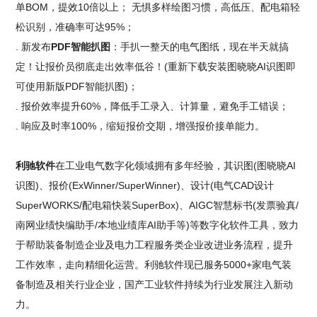
单BOM，提效10倍以上； 无惧多样绘图习惯，高低压、配电箱轻
松识别，准确率可达95%；
. 新发布
PDF智能扒图
：手扒一整天的电气图纸，现在半天就搞
定！让报价员彻底走出效率低谷！(重新下载安装图晓晓AI识图即
可使用新版PDF智能扒图)；
. 报价效率提升60%，降低手工录入、计算量，避免手工错误；
. 响应及时率100%，缩短报价交期，增强报价接单能力。
利驰软件
在工业电气数字化领域拥有多年经验，其识图(图晓晓AI
识图)、报价(ExWinner/SuperWinner)、设计(电气CAD设计
SuperWORKS/配电箱快装SuperBox)、AIGC智慧标书(发票验真/
南网业绩快编助手/本地业绩库AI助手等)等数字化软件工具，致力
于帮助装备制造企业及电力工程服务类企业改进业务流程，提升
工作效率，走向精细化运营。利驰软件现已服务5000+家电气装
备制造及相关行业企业，国产工业软件持续为行业发展注入新动
力。