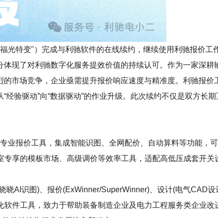
特变"）完成与利驰软件的在线续约，继续使用利驰报价工作室（ExWi
分体现了对利驰数字化服务提效价值的持续认可。作为一家深耕
烈的市场竞争，企业亟需提升报价响应速度与精准度。利驰报价
“经验驱动”向“数据驱动”的作业升级。此次续约不仅是双方长
r）作为电气行业专业报价工具，集成智能识图、全网配价、自动算料等
含工作室专享的模板市场、高级调价等效率工具，适配高低压成套开
)、报价(ExWinner/SuperWinner)、设计(电气CAD设计S
等数字化软件工具，致力于帮助装备制造企业及电力工程服务类企业