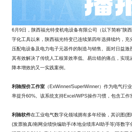
6月9日，陕西福光特变机电设备有限公司（以下简称"陕西福光
字化工具以来，陕西福光特变已连续第四年选择续约，充
压配电设备及电力电子元器件的制造与销售。面对日益激
其有效解决了传统人工核算效率低、易出错的痛点，实现从
降本增效的又一实践案例。
利驰报价工作室
（ExWinner/SuperWinne
率提升60%。该系统支持Excel/WPS操作习惯，包
利驰软件
在工业电气数字化领域拥有多年经验，其识图(图晓晓AI识图
(发票验真/南网业绩快编助手/本地业绩库AI助手等)