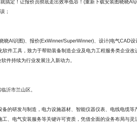
就搞定！让报价员彻底走出效率低谷！(重新下载安装图晓晓AI识
错误；
)、报价(ExWinner/SuperWinner)、设计(电气CAD设计S
等数字化软件工具，致力于帮助装备制造企业及电力工程服务类企业
工业软件持续为行业发展注入新动力。
东省临沂市兰山区。
设备的研发与制造，电力设施器材、智能仪器仪表、电线电缆等
施工、电气安装服务等关键许可资质，凭借全面的业务布局与灵