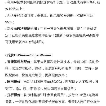
. 利用AI技术实现图纸的快速解析和识别，自动生成清单BOM，提
效10倍以上；
. 无惧多样绘图习惯，高低压、配电箱轻松识别，准确率可达
95%；
. 新发布
PDF智能扒图
：手扒一整天的电气图纸，现在半天就搞
定！让报价员彻底走出效率低谷！(重新下载安装图晓晓AI识图即
可使用新版PDF智能扒图)。
• 报价ExWinner/SuperWinner
：
. 智能算料与配价
：基于大数据和云计算技术，云端10亿+实时价
格，实现智能报价、调价，生成各种报价表单；同时，支持一键
匹配价格，快速完成填价，提高报价效率；
. 国网报价
：自动识别国网清单(SGCC)，匹配历史方案数据，只
需“导、配、调、传”四步，秒出国网项目报价单；
. 拼柜报价
：从“复制粘贴”到“参数化调用”，按行业+柜型+电流等
参数，一键参数化调用整组柜子报价方案。覆盖8大热门行业近千