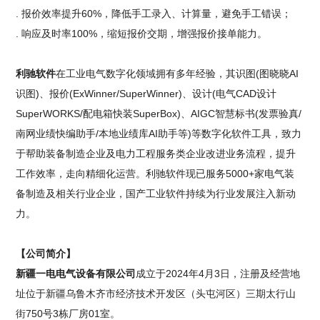
. 报价效率提升60%，降低手工录入、计算量，避免手工错误；
. 响应及时率100%，缩短报价交期，增强报价接单能力。
利驰软件
在工业电气数字化领域拥有多年经验，其识图(图晓晓AI
识图)、报价(ExWinner/SuperWinner)、设计(电气CAD设计
SuperWORKS/配电箱快装SuperBox)、AIGC智慧标书(发票验真/
南网业绩快编助手/本地业绩库AI助手等)等数字化软件工具，致力
于帮助装备制造企业及电力工程服务类企业改进业务流程，提升
工作效率，走向精细化运营。利驰软件现已服务5000+家电气装
备制造及相关行业企业，国产工业软件持续为行业发展注入新动
力。
【公司简介】
新疆一电电气设备有限公司
成立于2024年4月3日，注册及经营地
址位于新疆乌鲁木齐市经济技术开发区（头屯河区）三期太行山
街750号3栋厂房01室。