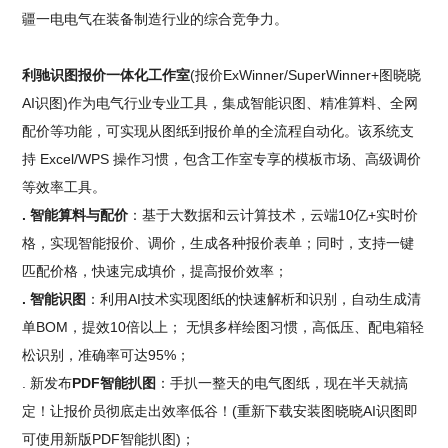
疆一电电气在装备制造行业的综合竞争力。
利驰识图报价一体化工作室
(报价ExWinner/SuperWinner+图晓晓
AI识图)作为电气行业专业工具，集成智能识图、精准算料、全网
配价等功能，可实现从图纸到报价单的全流程自动化。该系统支
持 Excel/WPS 操作习惯，包含工作室专享的模板市场、高级调价
等效率工具。
. 智能算料与配价
：基于大数据和云计算技术，云端10亿+实时价
格，实现智能报价、调价，生成各种报价表单；同时，支持一键
匹配价格，快速完成填价，提高报价效率；
. 智能识图
：利用AI技术实现图纸的快速解析和识别，自动生成清
单BOM，提效10倍以上； 无惧多样绘图习惯，高低压、配电箱轻
松识别，准确率可达95%；
. 新发布
PDF智能扒图
：手扒一整天的电气图纸，现在半天就搞
定！让报价员彻底走出效率低谷！(重新下载安装图晓晓AI识图即
可使用新版PDF智能扒图)；