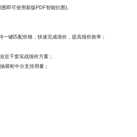
图即可使用新版PDF智能扒图)。
支持一键匹配价格，快速完成填价，提高报价效率；
行业近千套实战报价方案；
及抽屉柜中分支排用量；