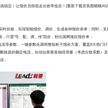
就搞定！让报价员彻底走出效率低谷！(重新下载安装图晓晓AI识
+实时价格，实现智能报价、调价，生成各种报价表单；同时，
数据，只需“导、配、调、传”四步，秒出国网项目报价单；
型+电流等参数，一键参数化调用整组柜子报价方案。覆盖8大热门
有断路器的额定电流，自动估算垂直铜排用量（考虑分散系数）
错误；