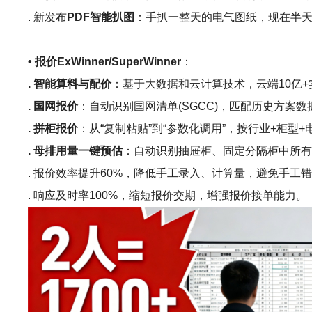
. 新发布
PDF智能扒图
：手扒一整天的电气图纸，现在半天
• 报价ExWinner/SuperWinner
：
. 智能算料与配价
：基于大数据和云计算技术，云端10亿
. 国网报价
：自动识别国网清单(SGCC)，匹配历史方案
. 拼柜报价
：从“复制粘贴”到“参数化调用”，按行业+柜
. 母排用量一键预估
：自动识别抽屉柜、固定分隔柜中所
. 报价效率提升60%，降低手工录入、计算量，避免手工
. 响应及时率100%，缩短报价交期，增强报价接单能力。