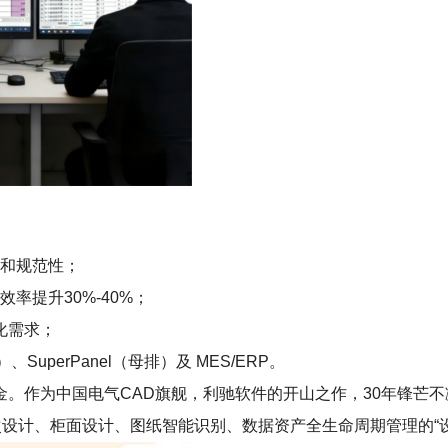
性和规范性；
率提升30%-40%；
化需求；
、SuperPanel（母排）及 MES/ERP。
家创新基金。作为中国电气CAD旗舰，利驰软件的开山之作，30年锋
次设计、柜面设计、图纸智能识别、数据资产全生命周期管理的“