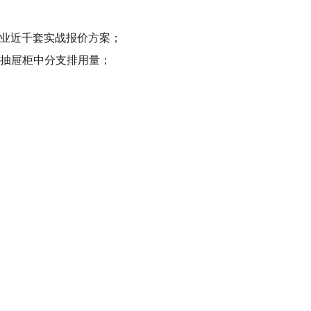
行业近千套实战报价方案；
及抽屉柜中分支排用量；