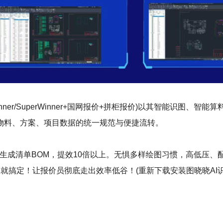
inner/SuperWinner+国网报价+拼柜报价)以其智能识
物料、方案、项目数据的统一规范与便捷流转。
动生成清单BOM，提效10倍以上。无惧多样绘图习惯，高低压、
天就搞定！让报价员彻底走出效率低谷！(重新下载安装图晓晓AI识