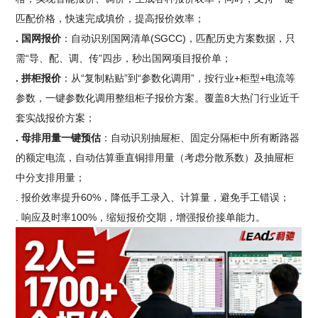
匹配价格，快速完成填价，提高报价效率；
. 国网报价
：自动识别国网清单(SGCC)，匹配历史方案数据，只
需“导、配、调、传”四步，秒出国网项目报价单；
. 拼柜报价
：从“复制粘贴”到“参数化调用”，按行业+柜型+电流等
参数，一键参数化调用整组柜子报价方案。覆盖8大热门行业近千
套实战报价方案；
. 母排用量一键预估
：自动识别抽屉柜、固定分隔柜中所有断路器
的额定电流，自动估算垂直铜排用量（考虑分散系数）及抽屉柜
中分支排用量；
. 报价效率提升60%，降低手工录入、计算量，避免手工错误；
. 响应及时率100%，缩短报价交期，增强报价接单能力。