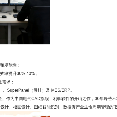
性和规范性；
率提升30%-40%；
化需求；
、SuperPanel（母排）及 MES/ERP。
家创新基金。作为中国电气CAD旗舰，利驰软件的开山之作，30年锋
次设计、柜面设计、图纸智能识别、数据资产全生命周期管理的“