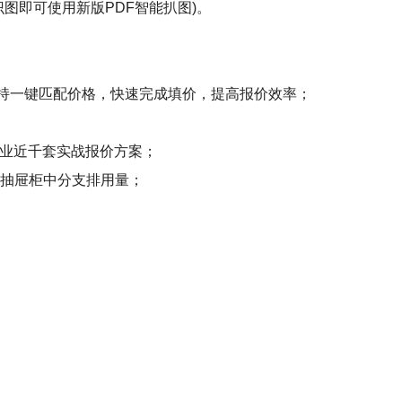
图即可使用新版PDF智能扒图)。
支持一键匹配价格，快速完成填价，提高报价效率；
行业近千套实战报价方案；
及抽屉柜中分支排用量；