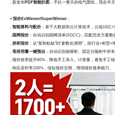
. 新发布
PDF智能扒图
：手扒一整天的电气图纸，现在半天
• 报价ExWinner/SuperWinner
：
. 智能算料与配价
：基于大数据和云计算技术，云端10亿
. 国网报价
：自动识别国网清单(SGCC)，匹配历史方案
. 拼柜报价
：从“复制粘贴”到“参数化调用”，按行业+柜
. 母排用量一键预估
：自动识别抽屉柜、固定分隔柜中所
. 报价效率提升60%，降低手工录入、计算量，避免手工
. 响应及时率100%，缩短报价交期，增强报价接单能力。