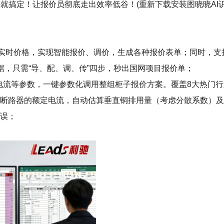
就搞定！让报价员彻底走出效率低谷！(重新下载安装图晓晓AI识
+实时价格，实现智能报价、调价，生成各种报价表单；同时，
数据，只需“导、配、调、传”四步，秒出国网项目报价单；
型+电流等参数，一键参数化调用整组柜子报价方案。覆盖8大热门
有断路器的额定电流，自动估算垂直铜排用量（考虑分散系数）
错误；