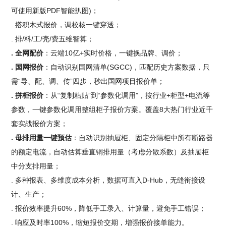
可使用新版PDF智能扒图)；
. 搭积木式报价，调校核一键穿透；
. 排/料/工/壳/费五维智算；
. 全网配价
：云端10亿+实时价格，一键换品牌、调价；
. 国网报价
：自动识别国网清单(SGCC)，匹配历史方案数据，只
需“导、配、调、传”四步，秒出国网项目报价单；
. 拼柜报价
：从“复制粘贴”到“参数化调用”，按行业+柜型+电流等
参数，一键参数化调用整组柜子报价方案。覆盖8大热门行业近千
套实战报价方案；
. 母排用量一键预估
：自动识别抽屉柜、固定分隔柜中所有断路器
的额定电流，自动估算垂直铜排用量（考虑分散系数）及抽屉柜
中分支排用量；
. 多种报表、多维度成本分析，数据可直入D-Hub，无缝衔接设
计、生产；
. 报价效率提升60%，降低手工录入、计算量，避免手工错误；
. 响应及时率100%，缩短报价交期，增强报价接单能力。