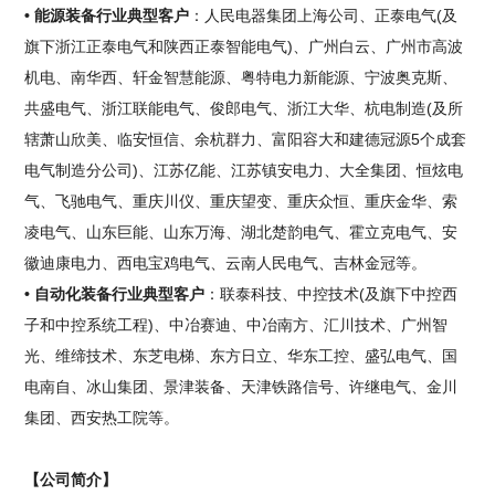
• 能源装备行业典型客户
：人民电器集团上海公司、正泰电气(及
旗下浙江正泰电气和陕西正泰智能电气)、广州白云、广州市高波
机电、南华西、轩金智慧能源、粤特电力新能源、宁波奥克斯、
共盛电气、浙江联能电气、俊郎电气、浙江大华、杭电制造(及所
辖萧山欣美、临安恒信、余杭群力、富阳容大和建德冠源5个成套
电气制造分公司)、江苏亿能、江苏镇安电力、大全集团、恒炫电
气、飞驰电气、重庆川仪、重庆望变、重庆众恒、重庆金华、索
凌电气、山东巨能、山东万海、湖北楚韵电气、霍立克电气、安
徽迪康电力、西电宝鸡电气、云南人民电气、吉林金冠等。
• 自动化装备行业典型客户
：联泰科技、中控技术(及旗下中控西
子和中控系统工程)、中冶赛迪、中冶南方、汇川技术、广州智
光、维缔技术、东芝电梯、东方日立、华东工控、盛弘电气、国
电南自、冰山集团、景津装备、天津铁路信号、许继电气、金川
集团、西安热工院等。
【公司简介】