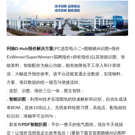
利驰D-Hub报价解决方案
(PC选型电小二+图晓晓AI识图+报价
ExWinner/SuperWinner+国网报价+拼柜报价)以其智能识图、智
能算料、智能配价为核心功能，能有效降低手工录入和计算错
误，大幅提升报价效率。该平台还能直通企业数据，实现物料、
方案、项目数据的统一规范与便捷流转。
. 选型、识图、报价三位一体，图文智联；
. 智能识图
：利用AI技术实现图纸的快速解析和识别，自动生成清
单BOM，提效10倍以上。无惧多样绘图习惯，高低压、配电箱轻
松识别，准确率可达95%；
. 新发布
PDF智能扒图
：手扒一整天的电气图纸，现在半天就搞
定！让报价员彻底走出效率低谷！(重新下载安装图晓晓AI识图即