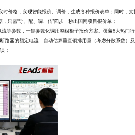
+实时价格，实现智能报价、调价，生成各种报价表单；同时，
数据，只需“导、配、调、传”四步，秒出国网项目报价单；
型+电流等参数，一键参数化调用整组柜子报价方案。覆盖8大热门
有断路器的额定电流，自动估算垂直铜排用量（考虑分散系数）
错误；