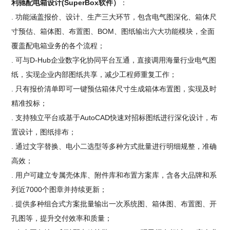
利驰配电箱设计(SuperBox软件）
：
. 功能涵盖报价、设计、生产三大环节，包含电气图深化、箱体尺
寸预估、箱体图、布置图、BOM、图纸输出六大功能模块，全面
覆盖配电箱业务的各个流程；
. 可与D-Hub企业数字化协同平台互通，直接调用海量行业电气图
纸，实现企业内部图纸共享，减少工程师重复工作；
. 只有报价清单即可一键预估箱体尺寸生成箱体布置图，实现及时
精准投标；
. 支持独立平台或基于AutoCAD快速对招标图纸进行深化设计，布
置设计，图纸排布；
. 通过文字替换、电小二选型等多种方式批量进行明细规整，准确
高效；
. 用户可建立专属壳体库、附件库和布置方案库，含各大品牌和系
列近7000个图章并持续更新；
. 提供多种组合式方案批量输出一次系统图、箱体图、布置图、开
孔图等，提升交付效率和质量；