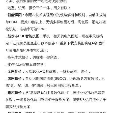
方案、项目数据的统一规范与便捷流转。
. 选型、识图、报价三位一体，图文智联；
. 智能识图
：利用AI技术实现图纸的快速解析和识别，自动生成清
单BOM，提效10倍以上。无惧多样绘图习惯，高低压、配电箱轻
松识别，准确率可达95%；
. 新发布
PDF智能扒图
：手扒一整天的电气图纸，现在半天就搞
定！让报价员彻底走出效率低谷！(重新下载安装图晓晓AI识图即
可使用新版PDF智能扒图)；
. 搭积木式报价，调校核一键穿透；
. 排/料/工/壳/费五维智算；
. 全网配价
：云端10亿+实时价格，一键换品牌、调价；
. 国网报价
：自动识别国网清单(SGCC)，匹配历史方案数据，只
需“导、配、调、传”四步，秒出国网项目报价单；
. 拼柜报价
：从“复制粘贴”到“参数化调用”，按行业+柜型+电流等
参数，一键参数化调用整组柜子报价方案。覆盖8大热门行业近千
套实战报价方案；