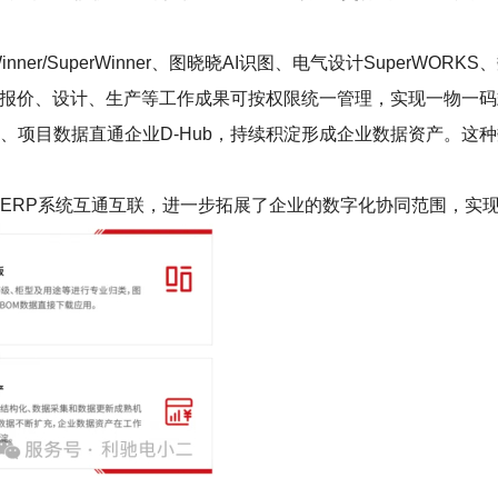
r/SuperWinner、图晓晓AI识图、电气设计SuperWORKS、数
工作，报价、设计、生产等工作成果可按权限统一管理，实现一物一
、项目数据直通企业D-Hub，持续积淀形成企业数据资产。这
LM、ERP系统互通互联，进一步拓展了企业的数字化协同范围，