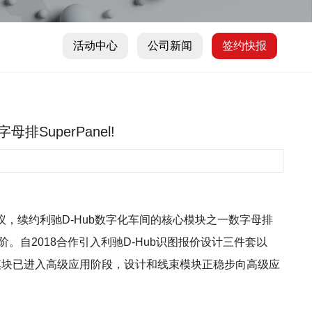
活动中心
公司新闻
签约快报
SuperPanel!
议，续约利驰D-Hub数字化车间的核心模块之一数字母排
。自2018合作引入利驰D-Hub识图报价设计三件套以
模块已进入高级应用阶段，设计和线束模块正稳步向高级应