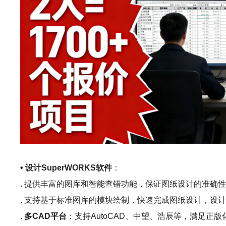
• 设计SuperWORKS软件
：
. 提供丰富的图库和智能查错功能，保证图纸设计的准确
. 支持基于标准图库的模块绘制，快速完成图纸设计，设计效
. 多CAD平台
：支持AutoCAD、中望、浩辰等，满足正版