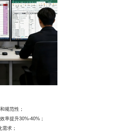
性和规范性；
率提升30%-40%；
化需求；