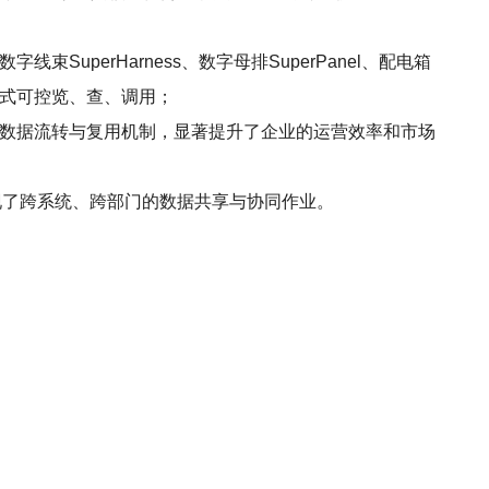
字线束SuperHarness、数字母排SuperPanel、配电箱
码式可控览、查、调用；
种数据流转与复用机制，显著提升了企业的运营效率和市场
实现了跨系统、跨部门的数据共享与协同作业。