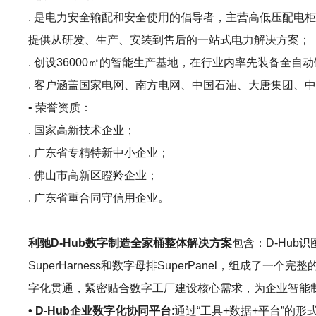
. 是电力安全输配和安全使用的倡导者，主营高低压配
提供从研发、生产、安装到售后的一站式电力解决方案；
. 创设36000㎡的智能生产基地，在行业内率先装备全
. 客户涵盖国家电网、南方电网、中国石油、大唐集团、
• 荣誉资质：
. 国家高新技术企业；
. 广东省专精特新中小企业；
. 佛山市高新区瞪羚企业；
. 广东省重合同守信用企业。
利驰D-Hub数字制造全家桶整体解决方案
包含：D-Hub识
SuperHarness和数字母排SuperPanel，组
字化贯通，紧密贴合数字工厂建设核心需求，为企业智能
• D-Hub企业数字化协同平台
:通过“工具+数据+平台”