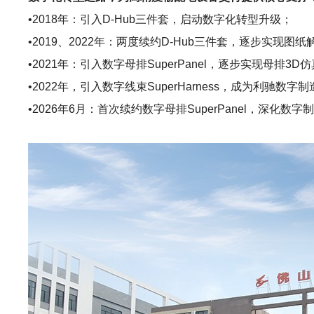
•2018年：引入D-Hub三件套，启动数字化转型升级；
•2019、2022年：两度续约D-Hub三件套，逐步实
•2021年：引入数字母排SuperPanel，逐步实现母
•2022年，引入数字线束SuperHarness，成为利驰数
•2026年6月：首次续约数字母排SuperPanel，深