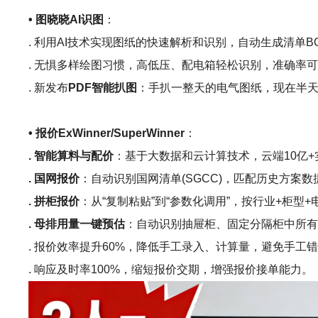
• 图晓晓AI识图
：
. 利用AI技术实现图纸的快速解析和识别，自动生成清单B
. 无惧多样绘图习惯，高低压、配电箱轻松识别，准确率可
. 新发布
PDF智能扒图
：手扒一整天的电气图纸，现在半天
• 报价ExWinner/SuperWinner
：
. 智能算料与配价
：基于大数据和云计算技术，云端10亿
. 国网报价
：自动识别国网清单(SGCC)，匹配历史方案
. 拼柜报价
：从“复制粘贴”到“参数化调用”，按行业+柜
. 母排用量一键预估
：自动识别抽屉柜、固定分隔柜中所
. 报价效率提升60%，降低手工录入、计算量，避免手工
. 响应及时率100%，缩短报价交期，增强报价接单能力。