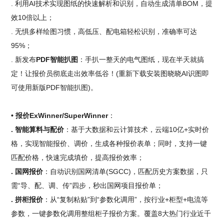
. 利用AI技术实现图纸的快速解析和识别，自动生成清单BOM，提
效10倍以上；
. 无惧多样绘图习惯，高低压、配电箱轻松识别，准确率可达
95%；
. 新发布
PDF智能扒图
：手扒一整天的电气图纸，现在半天就搞
定！让报价员彻底走出效率低谷！(重新下载安装图晓晓AI识图即
可使用新版PDF智能扒图)。
• 报价ExWinner/SuperWinner
：
. 智能算料与配价
：基于大数据和云计算技术，云端10亿+实时价
格，实现智能报价、调价，生成各种报价表单；同时，支持一键
匹配价格，快速完成填价，提高报价效率；
. 国网报价
：自动识别国网清单(SGCC)，匹配历史方案数据，只
需“导、配、调、传”四步，秒出国网项目报价单；
. 拼柜报价
：从“复制粘贴”到“参数化调用”，按行业+柜型+电流等
参数，一键参数化调用整组柜子报价方案。覆盖8大热门行业近千