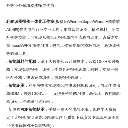
务等业务领域稳步拓展优势。
利驰识图报价一体化工作室
(报价ExWinner/SuperWinner+图晓晓
AI识图)作为电气行业专业工具，集成智能识图、精准算料、全网
配价等功能，可实现从图纸到报价单的全流程自动化。该系统支
持 Excel/WPS 操作习惯，包含工作室专享的模板市场、高级调价
等效率工具。
. 智能算料与配价
：基于大数据和云计算技术，云端10亿+实时价
格，实现智能报价、调价，生成各种报价表单；同时，支持一键
匹配价格，快速完成填价，提高报价效率；
. 智能识图
：利用AI技术实现图纸的快速解析和识别，自动生成清
单BOM，提效10倍以上； 无惧多样绘图习惯，高低压、配电箱轻
松识别，准确率可达95%；
. 新发布
PDF智能扒图
：手扒一整天的电气图纸，现在半天就搞
定！让报价员彻底走出效率低谷！(重新下载安装图晓晓AI识图即
可使用新版PDF智能扒图)；