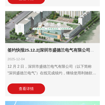
依托该方案的“平台+工具+数据服务”体系，连云港市苏
明电器实现了“识图-报价-设计”一体化协同——智能识
图与精准报价大幅提升了项目响应速度与成本控制能
力，一体化设计平台则有效规范生产数据，筑牢产品
标准化与质量一致性根基，为高低压成套设备研发制
造核心业务注入关键动能。此次续约，既是对利驰软
件产品实效与长期
签约快报25.12.2|深圳市盛德兰电气有限公司续约利驰报价工作室！
2025-12-04
12 月 2 日，深圳市盛德兰电气有限公司（以下简称
“深圳盛德兰电气”）在线完成续约，继续使用利驰软件
的报价工作室（ExWinner/SuperWinner）。作为
1999 年成立的电气领域老牌企业，公司深耕机械电气
查看详情
设备、配电开关控制设备的研发、制造与销售，配套
电力节能技术研发、充电站运营等多元业务，此次续