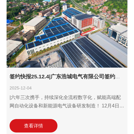
下聚焦智能高低压配电柜、新能源储能及充电桩研发
的核心子公司，无锡市宇超电气近年加速布局智能电
网与新能源市场，对方案选型精准度、成本管控效率
及设计出图速度需求持
签约快报25.12.4|广东浩城电气有限公司签约增购利驰D-Hub识图报价设计三件套账号！
2025-12-04
|六年三次携手，持续深化全流程数字化，赋能高端配
网自动化设备和新能源电气设备研发制造！ 12月4日，
广东浩城电气有限公司(以下简称“广东浩城电气”)与利
驰软件达成合作协议，签约增购利驰D-Hub识图报价设
查看详情
计三件套解决方案账号。这标志着双方自2019年首次