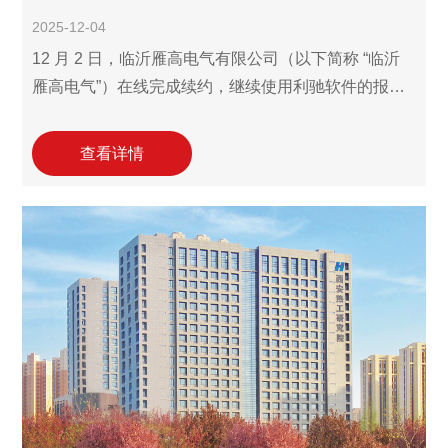
2025-12-04
12 月 2 日，临沂雁高电气有限公司（以下简称 “临沂
雁高电气”）在线完成续约，继续使用利驰软件的报价
工作室（ExWinner/SuperWinner）。作为 2018 年成
立的电气设备领域企业，公司专注电力设施器材、配
查看详情
电开关控制设备的制造与销售，配套金属结构、塑料
制品生产及电线电缆经营业务，还具备货物进出口许
可资质，此次续约延续了双方 2024 年以来的良好合作
关系，同时也彰显了对利驰数字化工具提效价值的充
分认可。