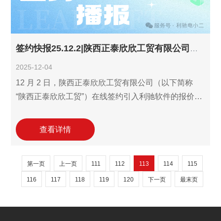
固在装备制造行业的竞争优势。
签约快报25.12.2|陕西正泰欣欣工贸有限公司签约利驰报价工作室！
2025-12-04
12 月 2 日，陕西正泰欣欣工贸有限公司（以下简称
“陕西正泰欣欣工贸”）在线签约引入利驰软件的报价工
作室（ExWinner/SuperWinner）。作为 2017 年成立
的综合性工贸企业，公司业务覆盖配电开关控制设
查看详情
备、电力电子元器件的研发、制造与销售，配套电气
设备销售、修理及建筑工程施工、劳务服务等多元业
第一页
上一页
111
112
113
114
115
务，此次引入专业报价工具，将推动其多品类业务的
报价流程数字化升级，提升响应效率与成本核算精准
116
117
118
119
120
下一页
最末页
度，巩固在装备制造行业的竞争优势。