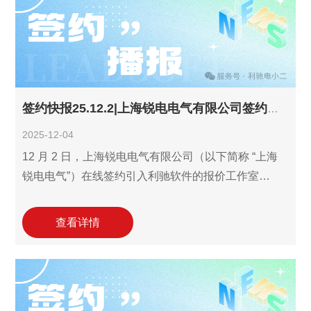
约延续了双方 2023 年以来的良好合作关系，也彰显了
对利驰数字化工具提效价值的持续认可。
签约快报25.12.2|上海锐电电气有限公司签约利驰报价工作室！
2025-12-04
12 月 2 日，上海锐电电气有限公司（以下简称 “上海
锐电电气”）在线签约引入利驰软件的报价工作室
（ExWinner/SuperWinner）。作为 2009 年成立的电
气领域资深企业，公司专注电气成套设备及配件、变
查看详情
压器、防爆电器等产品的加工与销售，配套技术研
发、进出口业务及电力建设、机电安装工程施工等多
元服务，此次引入专业报价工具，旨在优化多品类、
全链条业务的报价流程，提升响应效率与精准度，巩