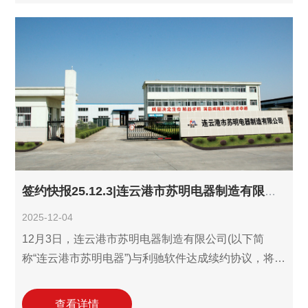
引入D-Hub解决方案，并历经2022年、2025年两次续
约后，合作关系迈向更深层次，数字化协同进入规模
化应用的新阶段。作为电气设备行业的领军企业，广
东浩城电气正以新落成的总部科技园为基地，加速布
局智能电气与新能源赛道。业务的快速扩张对内部运
营效率与精准
签约快报25.12.3|连云港市苏明电器制造有限公司续约利驰D-Hub识图报价设计三件套!
2025-12-04
12月3日，连云港市苏明电器制造有限公司(以下简
称“连云港市苏明电器”)与利驰软件达成续约协议，将继
续采用利驰D-Hub识图报价设计三件套解决方案，这是
自2018年引入、2021年首次续约后双方的三度携手。
查看详情