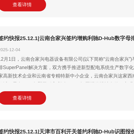
查看详情
签约快报25.12.1|云南合家兴签约增购利驰D-Hub数字母
2025-12-04
12月1日，云南合家兴电器设备有限公司(以下简称“云南合家兴”
排SuperPanel解决方案，双方携手推进新型配电系统生产
家高新技术企业和云南省专精特新中小企业，云南合家兴这家西
领域，早在2018年即已引入利驰D-Hub识图报价设计套件，
验。此次合作预计将进一步贯通公司从图纸解析、查价报价到方
查看详情
签约快报25.12.1|天津市百利开关签约利驰D-Hub识