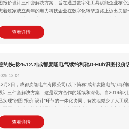
图报价设计三件套解决方案，旨在通过数字化工具赋能企业核心
志着这家成立两年的电力科技企业在数字化转型道路上迈出关键
价到电气设计的全流程数字化管理和工作协同，提升在电力自动
力，巩固在装备制造行业的竞争优势。
查看详情
签约快报25.12.2|成都麦隆电气续约利驰D-Hub识图报
2025-12-04
12月2日，成都麦隆电气有限公司(以下简称“成都麦隆电气”)与
设计三件套解决方案，这是双方合作的延续和深化。自2019年引
已实现“识图-报价-设计”环节的一体化协同，有效地减少了人
能配网、商业储能领域及绿色智慧能源综合解决方案等核心业务
往合作价值的认可，更将推动公司在电气领域的数字化转型向更
查看详情