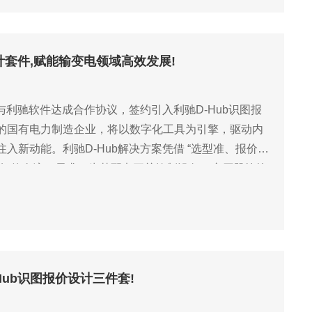
设计套件,赋能输变电领域高效发展!
)与利驰软件达成合作协议，签约引入利驰D-Hub识图报
的国有电力制造企业，将以数字化工具为引擎，驱动内
新动能。利驰D-Hub解决方案凭借 “选型准、报价
投标的全流程需求，为其配电开关控制设备、变压器等核
力企业降本增效和提
Hub识图报价设计三件套!