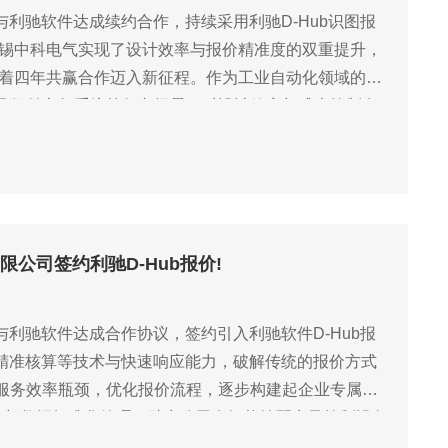
)与利驰软件达成续约合作，持续采用利驰D-Hub识图报
无锡中科电气实现了设计效率与报价精准度的双重提升，
志着四年共赢合作迈入新征程。作为工业自动化领域的高
及船舶电气系统等复杂场景，对设计效率与成本控制有
模块化能力，
有限公司签约利驰D-Hub报价!
)与利驰软件达成合作协议，签约引入利驰软件D-Hub报
、精准核算等技术与快速响应能力，破解传统的报价方式
服务效率瓶颈，优化报价流程，逐步构建起企业专属的
升与数据标准化管理，助力公司在智能输配电及控制设备