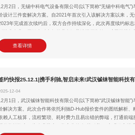
12月2日，无锡中科电气设备有限公司(以下简称“无锡中科电气”
价设计三件套解决方案。自2021年首次引入该解决方案以来，
2023年完成首次续约后，双方合作持续深化，此次再度续约标
新技术企业，无锡中科电气的业务涵盖选煤厂集控、矿用开关柜
极高要求。利驰D-Hub解决方案以“识图快、报价准、设计优”的
查看详情
签约快报25.12.1|携手利驰,智启未来!武汉铖铼智能科技
2025-12-04
12月1日，武汉铖铼智能科技有限公司(以下简称“武汉铖铼智能”
价解决方案。此次合作将依托利驰D-Hub报价套件的图纸解析
依赖人工核算，流程繁琐、耗时费力且易出错的弊端，打通前端
报价数据资产，为企业装上了数字化的“智慧引擎”，实现效率提
市场的激烈竞争中，以“数字速度”抢占先机。